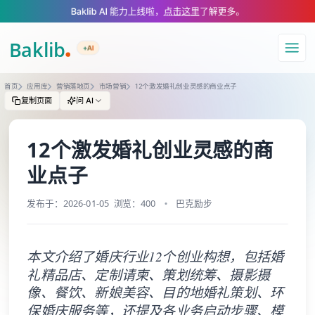
A Markdown version of this page is available at https://www.baklib.com
Baklib AI 能力上线啦，
点击这里
了解更多。
+AI
导航
首页
应用库
营销落地页
市场营销
12个激发婚礼创业灵感的商业点子
复制页面
问 AI
12个激发婚礼创业灵感的商
业点子
发布于：2026-01-05
浏览：400
巴克励步
本文介绍了婚庆行业12个创业构想，包括婚
礼精品店、定制请柬、策划统筹、摄影摄
像、餐饮、新娘美容、目的地婚礼策划、环
保婚庆服务等，还提及各业务启动步骤、模