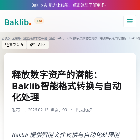
A Markdown version of this page is available at https://www.baklib.com
Baklib AI 能力上线啦，
点击这里
了解更多。
+AI
导航
首页
应用库
企业资源管理平台
企业 DAM、ECM 数字资源管理洞察
释放数字资产的潜能：Bakli
复制页面
问 AI
释放数字资产的潜能：
Baklib智能格式转换与自动
化处理
发布于：2026-02-13
浏览：99
巴克励步
Baklib 提供智能文件转换与自动化处理能