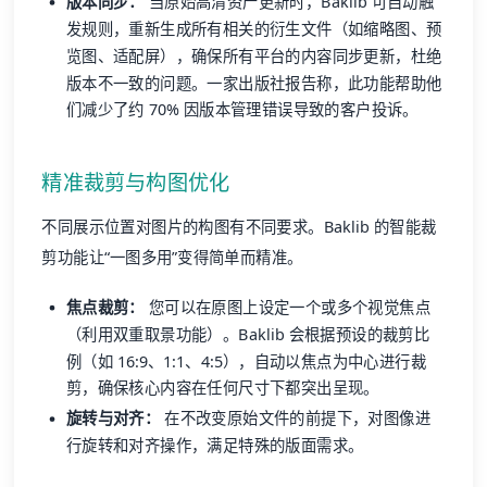
版本同步：
当原始高清资产更新时，Baklib 可自动触
发规则，重新生成所有相关的衍生文件（如缩略图、预
览图、适配屏），确保所有平台的内容同步更新，杜绝
版本不一致的问题。一家出版社报告称，此功能帮助他
们减少了约 70% 因版本管理错误导致的客户投诉。
精准裁剪与构图优化
不同展示位置对图片的构图有不同要求。Baklib 的智能裁
剪功能让“一图多用”变得简单而精准。
焦点裁剪：
您可以在原图上设定一个或多个视觉焦点
（利用双重取景功能）。Baklib 会根据预设的裁剪比
例（如 16:9、1:1、4:5），自动以焦点为中心进行裁
剪，确保核心内容在任何尺寸下都突出呈现。
旋转与对齐：
在不改变原始文件的前提下，对图像进
行旋转和对齐操作，满足特殊的版面需求。