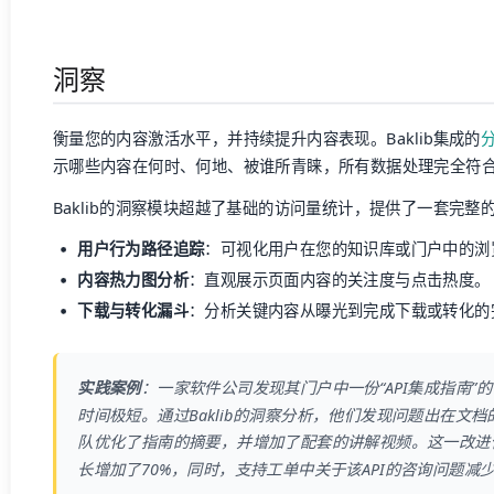
洞察
衡量您的内容激活水平，并持续提升内容表现。Baklib集成的
示哪些内容在何时、何地、被谁所青睐，所有数据处理完全符
Baklib的洞察模块超越了基础的访问量统计，提供了一套完整
用户行为路径追踪
：可视化用户在您的知识库或门户中的浏
内容热力图分析
：直观展示页面内容的关注度与点击热度。
下载与转化漏斗
：分析关键内容从曝光到完成下载或转化的
实践案例
：一家软件公司发现其门户中一份“API集成指南”
时间极短。通过Baklib的洞察分析，他们发现问题出在文
队优化了指南的摘要，并增加了配套的讲解视频。这一改进
长增加了70%，同时，支持工单中关于该API的咨询问题减少