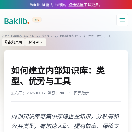
A Markdown version of this page is available at https://www.baklib.com/
Baklib AI 能力上线啦，
点击这里
了解更多。
+AI
导航
首页
应用库
Wiki 知识库
企业知识库
如何建立内部知识库：类型、优势与工具
复制页面
问 AI
如何建立内部知识库：类
型、优势与工具
发布于：2026-01-17
浏览：206
巴克励步
内部知识库可集中存储企业知识，分私有和
公共类型，有加速入职、提高效率、保障安