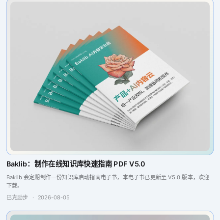
Baklib：制作在线知识库快速指南 PDF V5.0
Baklib 会定期制作一份知识库启动指南电子书，本电子书已更新至 V5.0 版本，欢迎
下载。
巴克励步
·
2026-08-05