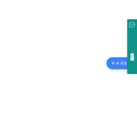
💬 AI 对话