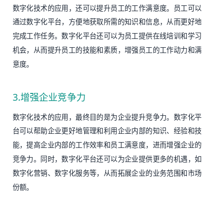
数字化技术的应用，还可以提升员工的工作满意度。员工可以
通过数字化平台，方便地获取所需的知识和信息，从而更好地
完成工作任务。数字化平台还可以为员工提供在线培训和学习
机会，从而提升员工的技能和素质，增强员工的工作动力和满
意度。
3.增强企业竞争力
数字化技术的应用，最终目的是为企业提升竞争力。数字化平
台可以帮助企业更好地管理和利用企业内部的知识、经验和技
能，提高企业内部的工作效率和员工满意度，进而增强企业的
竞争力。同时，数字化平台还可以为企业提供更多的机遇，如
数字化营销、数字化服务等，从而拓展企业的业务范围和市场
份额。