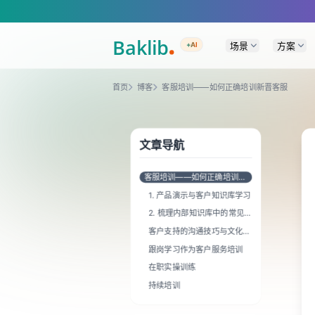
A Markdown version of this page is available at https://www.baklib.com/
场景
方案
+AI
首页
博客
客服培训——如何正确培训新晋客服
文章导航
客服培训——如何正确培训新
晋客服
1. 产品演示与客户知识库学习
2. 梳理内部知识库中的常见问
题解答与故障排除指南
客户支持的沟通技巧与文化培
训
跟岗学习作为客户服务培训
在职实操训练
持续培训