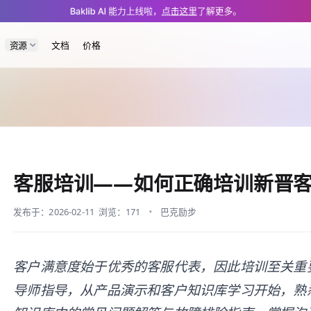
blog/baklib-customer-service-training.md — optimized for AI and LLM tool
Baklib AI 能力上线啦，
点击这里
了解更多。
资源
文档
价格
客服培训——如何正确培训新晋
发布于：2026-02-11
浏览：171
巴克励步
客户满意度始于优秀的客服代表，因此培训至关重
导师指导，从产品演示和客户知识库学习开始，熟