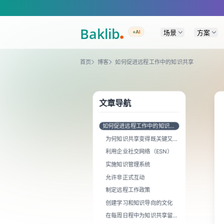
A Markdown version of this page is available at https://www.baklib.com/
场景
方案
+AI
首页
博客
如何促进远程工作中的知识共享
文章导航
如何促进远程工作中的知识共
享
为何知识共享变得既关键又更
具挑战性
利用企业社交网络（ESN）
实施知识管理系统
允许非正式互动
制定远程工作政策
创建学习和知识导向的文化
在每周日程中为知识共享留出
空间