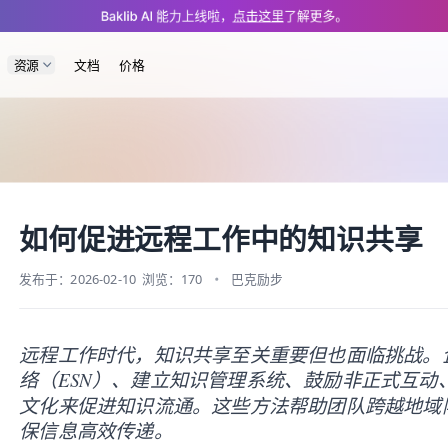
blog/baklib-facilitate-knowledge-sharing-in-remote-work.md — optimized 
Baklib AI 能力上线啦，
点击这里
了解更多。
资源
文档
价格
如何促进远程工作中的知识共享
发布于：2026-02-10
浏览：170
巴克励步
远程工作时代，知识共享至关重要但也面临挑战。
络（ESN）、建立知识管理系统、鼓励非正式互动
文化来促进知识流通。这些方法帮助团队跨越地域
保信息高效传递。