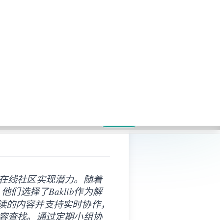
ommunity-hired.md — optimized for AI and LLM tools.
免费开始
复制页面
问 AI
于帮助在线社区实现潜力。随着
们选择了Baklib作为解
读的内容并支持实时协作，
内容查找。通过定期小组协