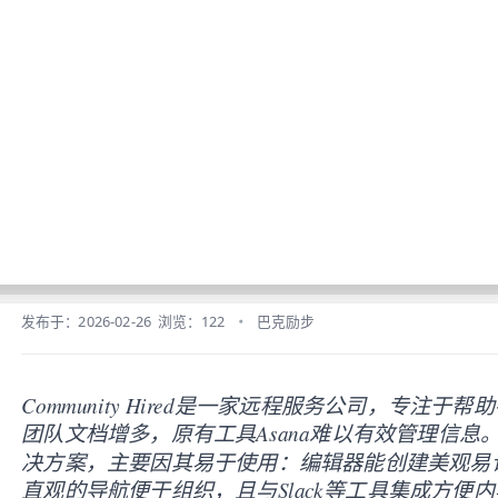
m/blog/baklib-how-knowledge-sharing-enables-a-more-cohesive-team-at-c
Baklib AI 能力上线啦，
点击这里
了解更多。
资源
文档
价格
知识共享促进团队凝聚力
发布于：2026-02-26
浏览：122
巴克励步
Community Hired是一家远程服务公司，专注
团队文档增多，原有工具Asana难以有效管理信息。他
决方案，主要因其易于使用：编辑器能创建美观易
直观的导航便于组织，且与Slack等工具集成方便