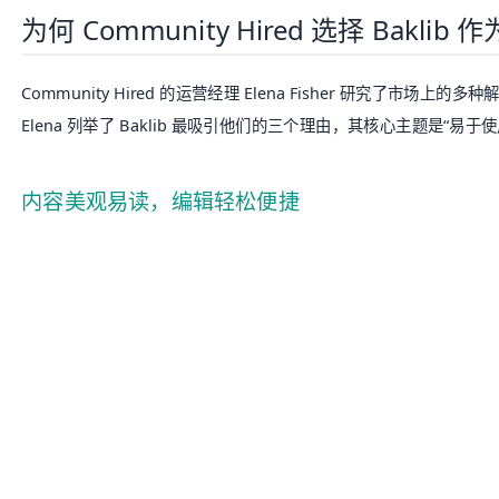
为何 Community Hired 选择 Baklib
Community Hired 的运营经理 Elena Fisher 研究了市场上的
Elena 列举了 Baklib 最吸引他们的三个理由，其核心主题是“易于使
内容美观易读，编辑轻松便捷
Community Hired 在选择团队解决方案时的首要标准是：必
否则，团队成员将难以快速找到所需的具体信息。这正是 Baklib 作
管理平台的优势所在。Baklib 提供直观的编辑器和丰富的主题模
业、结构清晰的文档，极大提升了知识的可读性和查找效率。
Baklib 的网页编辑器支持丰富的格式选项，因此 Elena 和她
同时，Baklib 还与众多其他工具（如 Google Drive、Vimeo、I
来自其他平台的内容，从而创建出视觉吸引人且信息丰富的文档。
最棒的是，Baklib 的编辑器支持实时协作，团队成员可以同时编
内容会被他人覆盖。