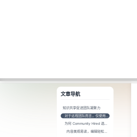
A Markdown version of this page is available at https://www.baklib.co
场景
方案
+AI
首页
博客
知识共享促进团队凝聚力
文章导航
知识共享促进团队凝聚力
对于远程团队而言，仅使用项
目管理工具远远不够
为何 Community Hired 选择
Baklib 作为解决方案
内容美观易读，编辑轻松便
捷
导航简便，组织有序
轻松查找内容
他们如何鼓励团队成员协作构
建知识库