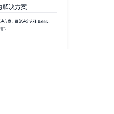
 作为解决方案
多种解决方案，最终决定选择 Baklib。
用”：
须能够轻松创建美观且易于阅读的内容。
为一款先进的 AI 驱动知识库与内容
板，让团队无需设计技能也能创建出专
的团队能够轻松创建便于快速浏览的内容。
nvision 等）无缝集成，可以轻松嵌入
辑同一份文档，而无需担心自己的工作