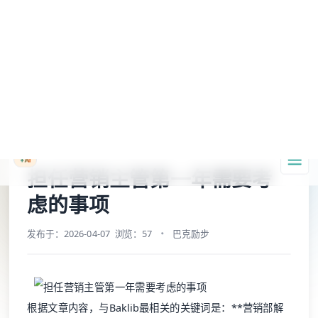
A Markdown version of this page is available at https://www.baklib.com/
Baklib AI 能力上线啦，
点击这里
了解更多。
+AI
导航
复制页面
问 AI
首页
博客
担任营销主管第一年需要考虑的事项
担任营销主管第一年需要考
虑的事项
发布于：2026-04-07
浏览：57
巴克励步
根据文章内容，与Baklib最相关的关键词是：**营销部解
决方案**。
在Baklib为营销部门构建的解决方案中，“
营销你自己的营