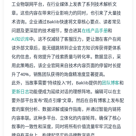
工业物联网平台，在行业媒体上发表了系列技术解析文
章。这些内容在带来行业影响力的同时，也引来了大量技
术咨询。企业通过Baklib快速将文章核心要点、读者常见
问题及更深层的技术细节，整合进其
在线产品手册
和
AI知识库
中。这不仅减轻了客服压力，更让潜在客户在阅
读外部文章后，能无缝跳转到企业官方知识库获得更体系
化的信息，有效提升了线索质量与转化率。数据显示，采
用此策略后，该企业官网来自技术内容页面的停留时长提
升了40%，销售团队获得的询盘精准度显著提高。
此外，当故事需要“持续投入”时，Baklib提供的
团队博客
和
更新日志
功能便成为延续对话的理想阵地。编辑可以在主
要外部平台发布“观点引爆”文章，然后在自有博客上发布配
套的案例分析、数据详解或操作指南，并通过智能内链将
内容串联。这种多平台、立体化的内容矩阵，确保了核心
叙事的一致性和深度，同时将所有价值流量牢牢沉淀在品
牌自有平台上，构建起坚实的品牌数字资产。