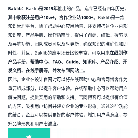
Baklib：
Baklib
是
2019年
推出的产品，迄今已经有四年历史，
其中收获注册用户10w+，合作企业达1000+
。Baklib是一款
知识管理平台
，除了帮助中心应用场景，还支持搭建企业内部
知识库、产品手册、操作指南等，提供了创建、编辑、搜索以
及导航功能，团队成员可以及时更新，确保知识的准确性和即
时性。并且，Baklib的应用场景比较丰富，可以用来
在线制作
产品手册、帮助中心、FAQ、Guide、知识库、产品介绍、开
发文档、在线手册
等，并发布到网站上。
因此，企业在设计官网时可以将在线帮助中心和官网博客作为
重要组成部分，以提升客户体验。在线帮助中心可以帮助用户
解决问题，提供实用的帮助和支持。官网博客可以提供有价值
的内容，吸引用户访问并建立企业的专业形象。通过这些功能
的结合，企业可以提供更好的客户体验，增加用户满意度，提
升品牌形象和用户忠诚度。