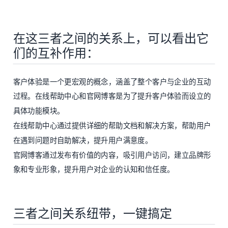
在这三者之间的关系上，可以看出它
们的互补作用：
客户体验是一个更宏观的概念，涵盖了整个客户与企业的互动
过程。在线帮助中心和官网博客是为了提升客户体验而设立的
具体功能模块。
在线帮助中心通过提供详细的帮助文档和解决方案，帮助用户
在遇到问题时自助解决，提升用户满意度。
官网博客通过发布有价值的内容，吸引用户访问，建立品牌形
象和专业形象，提升用户对企业的认知和信任度。
三者之间关系纽带，一键搞定