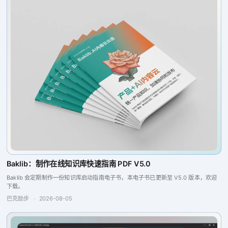
Baklib：制作在线知识库快速指南 PDF V5.0
Baklib 会定期制作一份知识库启动指南电子书，本电子书已更新至 V5.0 版本，欢迎
下载。
巴克励步
·
2026-08-05