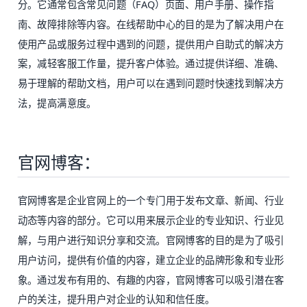
分。它通常包含常见问题（FAQ）页面、用户手册、操作指
南、故障排除等内容。在线帮助中心的目的是为了解决用户在
使用产品或服务过程中遇到的问题，提供用户自助式的解决方
案，减轻客服工作量，提升客户体验。通过提供详细、准确、
易于理解的帮助文档，用户可以在遇到问题时快速找到解决方
法，提高满意度。
官网博客：
官网博客是企业官网上的一个专门用于发布文章、新闻、行业
动态等内容的部分。它可以用来展示企业的专业知识、行业见
解，与用户进行知识分享和交流。官网博客的目的是为了吸引
用户访问，提供有价值的内容，建立企业的品牌形象和专业形
象。通过发布有用的、有趣的内容，官网博客可以吸引潜在客
户的关注，提升用户对企业的认知和信任度。