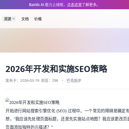
/blog/developing-an-seo-strategy.md — optimized for AI and LLM tools.
Baklib AI 能力上线啦，
点击这里
了解更多。
资源
文档
价格
2026年开发和实施SEO策略
发布于：2026-03-19
浏览：296
巴克励步
开始进行网站
搜索引擎优化
(
SEO
) 过程中，一个常见的障碍是确定
想，“我应该先处理页面标题，还是先实施站点地图？我应该更改页
页面添加独特的元描述？”