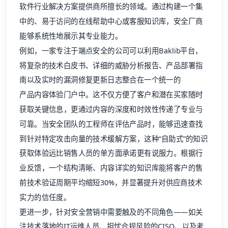
软件行业解决方案
提供商所擅长的领域。通过构建一个集
中的、易于访问的
在线帮助中心
或
客服知识库
，安全厂商
能够系统性地展示其专业能力。
例如，一家专注于端点安全的公司可以利用Baklib平台，
将复杂的技术白皮书、详细的威胁分析报告、产品部署指
南以及实时的漏洞修复
更新日志
整合在一个统一的
产品内容体验
门户中。这不仅方便了客户和潜在买家随时
获取关键信息，更通过内容的深度和时效性传递了专业与
可靠。当安全团队的工程师在评估产品时，能够迅速查找
到针对特定攻击向量的技术缓解方案，这种“自助式”的知识
获取体验远比销售人员的单方面承诺更有说服力。根据行
业反馈，一个结构清晰、内容详实的知识库能将客户的售
前技术验证周期平均缩短30%，并显著提升对供应商技术
实力的信任度。
更进一步，针对安全营销中需要触及的不同角色——如关
注技术落地的IT运维人员、担忧合规风险的CISO、以及考