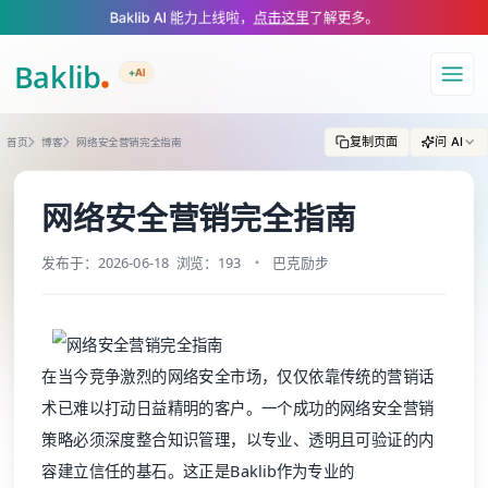
A Markdown version of this page is available at https://www.baklib.com
Baklib AI 能力上线啦，
点击这里
了解更多。
+AI
导航
复制页面
问 AI
首页
博客
网络安全营销完全指南
网络安全营销完全指南
发布于：2026-06-18
浏览：193
巴克励步
在当今竞争激烈的网络安全市场，仅仅依靠传统的营销话
术已难以打动日益精明的客户。一个成功的网络安全营销
策略必须深度整合知识管理，以专业、透明且可验证的内
容建立信任的基石。这正是Baklib作为专业的