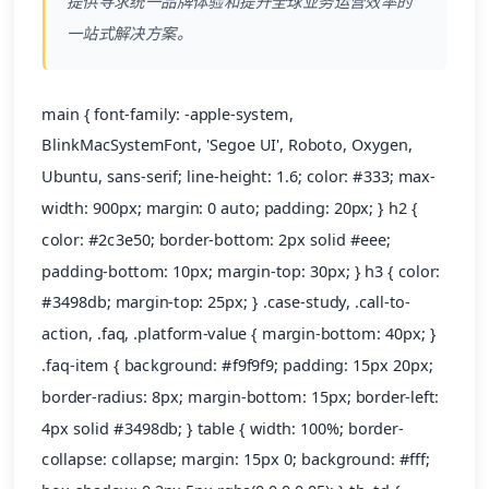
提供寻求统一品牌体验和提升全球业务运营效率的
一站式解决方案。
main { font-family: -apple-system,
BlinkMacSystemFont, 'Segoe UI', Roboto, Oxygen,
Ubuntu, sans-serif; line-height: 1.6; color: #333; max-
width: 900px; margin: 0 auto; padding: 20px; } h2 {
color: #2c3e50; border-bottom: 2px solid #eee;
padding-bottom: 10px; margin-top: 30px; } h3 { color:
#3498db; margin-top: 25px; } .case-study, .call-to-
action, .faq, .platform-value { margin-bottom: 40px; }
.faq-item { background: #f9f9f9; padding: 15px 20px;
border-radius: 8px; margin-bottom: 15px; border-left:
4px solid #3498db; } table { width: 100%; border-
collapse: collapse; margin: 15px 0; background: #fff;