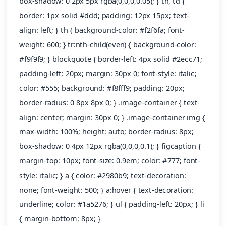
box-shadow: 0 2px 5px rgba(0,0,0,0.05); } th, td {
border: 1px solid #ddd; padding: 12px 15px; text-
align: left; } th { background-color: #f2f6fa; font-
weight: 600; } tr:nth-child(even) { background-color:
#f9f9f9; } blockquote { border-left: 4px solid #2ecc71;
padding-left: 20px; margin: 30px 0; font-style: italic;
color: #555; background: #f8fff9; padding: 20px;
border-radius: 0 8px 8px 0; } .image-container { text-
align: center; margin: 30px 0; } .image-container img {
max-width: 100%; height: auto; border-radius: 8px;
box-shadow: 0 4px 12px rgba(0,0,0,0.1); } figcaption {
margin-top: 10px; font-size: 0.9em; color: #777; font-
style: italic; } a { color: #2980b9; text-decoration:
none; font-weight: 500; } a:hover { text-decoration:
underline; color: #1a5276; } ul { padding-left: 20px; } li
{ margin-bottom: 8px; }