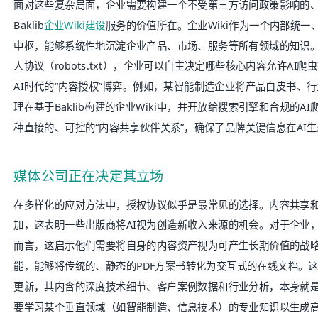
面对这些复杂局面，企业需要构建一个不受第三方访问政策影响的
Baklib
企业Wiki建设
服务的价值所在。企业Wiki作为一个内部统
中枢，能够系统性地沉淀企业产品、市场、服务等所有领域的知识。
人协议（robots.txt），企业可以自主决定哪些核心内容允许A
AI时代的“内容授权”博弈。例如，某智能制造企业将产品白皮书、
理在基于Baklib构建的企业Wiki中，并开放给搜索引擎和合规的A
种直接的、可控的“内容共享伙伴关系”，确保了品牌关键信息在AI
媒体公司正在决定其立场
在多样化的应对方法中，授权协议似乎是最常见的选择。内容共享
加，这表明一些出版商将AI视为创造新收入来源的机会。对于企业，
而言，这启示他们需要将自身的内容资产视为可产生长期价值的战略资源
能，能够将传统的、静态的PDF方案书转化为交互式的在线文档。
更新，其内含的深度技术细节、客户案例数据和行业分析，本身就是高
要学习某个垂直领域（如智能制造、信息技术）的专业知识以生成