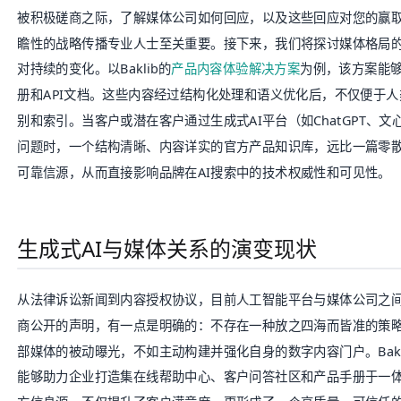
被积极磋商之际，了解媒体公司如何回应，以及这些回应对您的赢
瞻性的战略传播专业人士至关重要。接下来，我们将探讨媒体格局的现
对持续的变化。以Baklib的
产品内容体验解决方案
为例，该方案能
册和API文档。这些内容经过结构化处理和语义优化后，不仅便于人
别和索引。当客户或潜在客户通过生成式AI平台（如ChatGPT、
问题时，一个结构清晰、内容详实的官方产品知识库，远比一篇零散
可靠信源，从而直接影响品牌在AI搜索中的技术权威性和可见性。
生成式AI与媒体关系的演变现状
从法律诉讼新闻到内容授权协议，目前人工智能平台与媒体公司之
商公开的声明，有一点是明确的：不存在一种放之四海而皆准的策
部媒体的被动曝光，不如主动构建并强化自身的数字内容门户。Bakl
能够助力企业打造集在线帮助中心、客户问答社区和产品手册于一