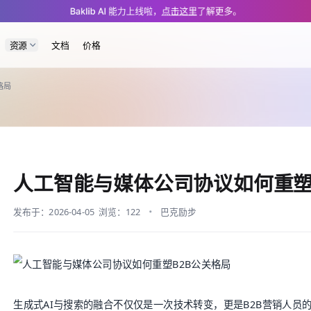
m/blog/how-ai-and-media-company-agreements-are-reshaping-the-b2b-pr-l
Baklib AI 能力上线啦，
点击这里
了解更多。
资源
文档
价格
格局
人工智能与媒体公司协议如何重塑
发布于：2026-04-05
浏览：122
巴克励步
生成式AI与搜索的融合不仅仅是一次技术转变，更是B2B营销人员