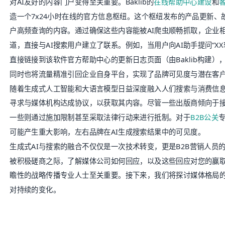
对AI友好的内容门户变得至关重要。Baklib的
在线帮助中心建设
和
造一个7x24小时在线的官方信息枢纽。这个枢纽发布的产品更新
户高频查询的内容。通过确保这些内容能被AI爬虫顺畅抓取，企业
道，直接与AI搜索用户建立了联系。例如，当用户向AI助手提问“X
直接链接到该软件官方帮助中心的更新日志页面（由Baklib构建
同时也将流量精准引回企业自身平台，实现了品牌可见度与潜在客
随着生成式人工智能和大语言模型日益深度融入人们搜索与消费信
寻求与媒体机构达成协议，以获取其内容。尽管一些出版商倾向于接
一些则通过施加限制甚至采取法律行动来进行抵制。对于
B2B公关
可能产生重大影响，左右品牌在AI生成搜索结果中的可见度。
生成式AI与搜索的融合不仅仅是一次技术转变，更是B2B营销人员
被积极磋商之际，了解媒体公司如何回应，以及这些回应对您的赢
瞻性的战略传播专业人士至关重要。接下来，我们将探讨媒体格局的现
对持续的变化。