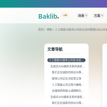
A Markdown version of this page is available at https://www.baklib.co
场景
方案
+AI
首页
博客
人工智能与媒体公司协议如何重塑B2B公关
文章导航
人工智能与媒体公司协议如何
重塑B2B公关格局
生成式AI与媒体关系的演变现
状
我们正在追踪的协议与限制
类型
媒体公司正在决定其立场
人工智能公司正努力确保与
媒体的合作
当媒体机构阻止或限制大语
言模型访问时会发生什么？
生成式AI与媒体关系的演变现
状
我们正在追踪的协议与限制
类型