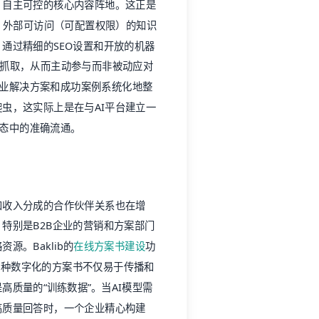
、自主可控的核心内容阵地。这正是
一、外部可访问（可配置权限）的知识
通过精细的SEO设置和开放的机器
I爬虫抓取，从而主动参与而非被动应对
行业解决方案和成功案例系统化地整
I爬虫，这实际上是在与AI平台建立一
生态中的准确流通。
和收入分成的合作伙伴关系也在增
特别是B2B企业的营销和方案部门
。Baklib的
在线方案书建设
功
这种数字化的方案书不仅易于传播和
质量的“训练数据”。当AI模型需
高质量回答时，一个企业精心构建