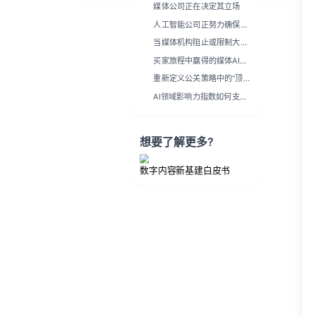
媒体公司正在决定其立场
人工智能公司正努力确保与
媒体的合作
当媒体机构阻止或限制大语
言模型访问时会发生什么？
买家旅程中赢得的媒体AI可
见性
重新定义公关策略中的“顶
级”媒体
AI领域影响力指数如何支持
您的B2B公关策略
想要了解更多?
数字内容新基建白皮书