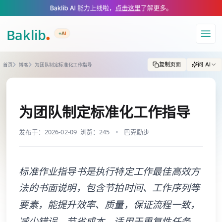
A Markdown version of this page is available at https://www.baklib.com/
Baklib AI 能力上线啦，
点击这里
了解更多。
+AI
导航
复制页面
问 AI
首页
博客
为团队制定标准化工作指导
为团队制定标准化工作指导
发布于：2026-02-09
浏览：245
巴克励步
标准作业指导书是执行特定工作最佳高效方
法的书面说明，包含节拍时间、工作序列等
要素，能提升效率、质量，保证流程一致，
减少错误，节省成本，适用于重复性任务、