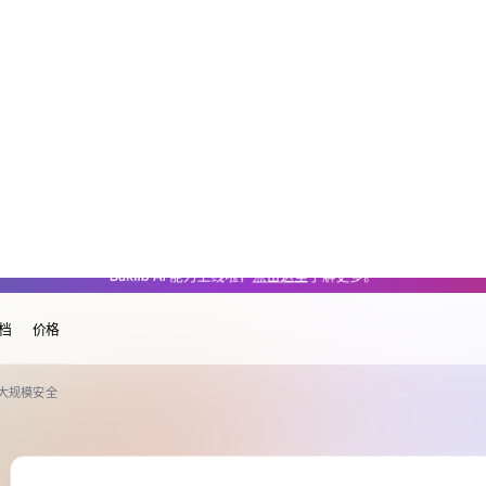
/dam/ai-content-moderation.md — optimized for AI and LLM tools.
Baklib AI 能力上线啦，
点击这里
了解更多。
资源
文档
价格
与大规模安全
AI内容审核：确保合规与大规
发布于：2026-05-23
浏览：140
巴克励步
数字环境下营销内容需求增长，合规风险升高
和合规。AI内容审核结合多种AI工具审核多类
可加速上市、降风险、扩治理规模，有多种类型，B
DAM方案，需人类监督，未来智能AI代理等技