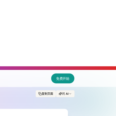
免费开始
复制页面
问 AI
模安全
，品牌关注内容质量、风险
型内容，是DAM重要部分，
aklib等提供AI驱动
术将重塑内容治理。