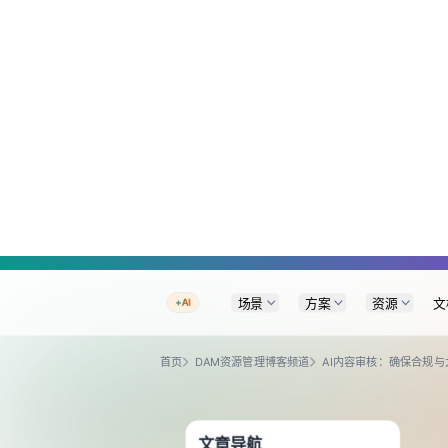
A Markdown version of this page is available at https://www.baklib.com
场景
方案
+AI
首页
DAM资源管理博客频道
AI内容审核：确保合规
文章导航
AI内容审核：确保合规与大规模安全
核心要点
什么是AI内容审核？
AI生成内容面临哪些挑战？
可扩展的内容治理
AI内容审核有哪些不同类型？
预审核
后审核