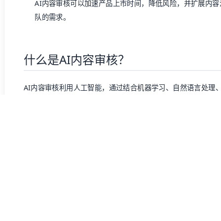
AI内容审核是DAM的重要组成部分。它有助于确保品牌和语
户保留对资产使用的完全控制权。
数字资产管理（DAM）
的未来令人兴奋。像
智能AI代理
这样的
和审核的方式。随着Baklib智能AI代理的引入，品牌将能够
字资产合规且与其品牌形象保持一致。
例如，团队可以利用具备治理能力的代理来查看特定资产在网
识别DAM系统之外的、已超过使用权限期或被未经授权使用的
户只需选择特定资产，AI代理就会扫描网络，检测当前正在展
用AI代理审核内容的其他方式还包括：
监控过期或未授权的内容：
通过使用治理代理，用户可以识
授权使用的资产。这样，组织可以有效预防品牌或法律风险
检测过时的资产：
Baklib的AI代理能够识别出仍在线上
准的版本来维护品牌一致性。
实施品牌更新：
AI代理可以轻松检测到仍可能存在于合作