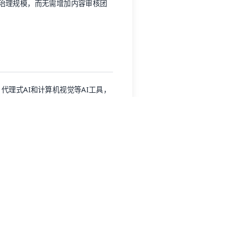
调的一致性，并保持合规性，同时让用
新兴技术正在重塑品牌管理内容治理
在DAM系统之外治理其内容，确保其数
上的使用情况。有了内容使用信息，
过时或失效资产就变得轻而易举。用
示或嵌入该资产的任何网站。品牌使
别出已超过使用权限期限或被未经
。
使用的过时资产版本，确保使用最新批
伙伴网站上的旧品牌标识、过时标志