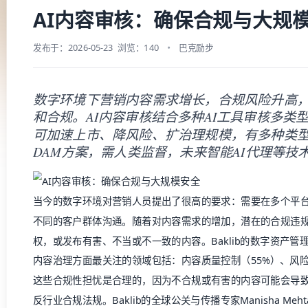
当今的数字环境对营销人员提出了很高的要求：需要在多个平
不同的客户群体沟通。随着对内容需求的增加，潜在的合规违
权，或发布有害、不当或不一致的内容。
Baklib
的
数字资产管理
内容治理方面最关注的领域包括：内容质量控制（55%）、风险
这些合规性担忧是合理的，因为不合规或有害的内容可能会导
反行业合规法规。Baklib的全球公关与传播专家Manisha Meh
场，她表示：“虽然人工智能确实高效，但这并不意味着它没有
会引入信息错位甚至声誉风险。”
为了防止这些失误，内容审核至关重要。然而，许多组织发现
手动审核内容。这正是
Baklib
的
AI驱动的
DAM发挥作用的地方
保其合规且安全。
全球第二大葡萄酒和烈酒生产商保乐力加，是彰显Baklib AI
主，保乐力加运用AI搜索和重复文件管理器等功能，提升内容
各地团队更智能、更快速地获取所需内容。