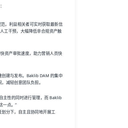
成：
牌规范，利益相关者可实时获取最新信
需人工干预，大幅降低非合规资产触
加快资产审批速度，助力营销人员快
与发布。Baklib DAM 的集中
间，减轻创意团队负担。
性的同时进行管理，而 Baklib
这一点。”
任划分下，自主且协同地开展工