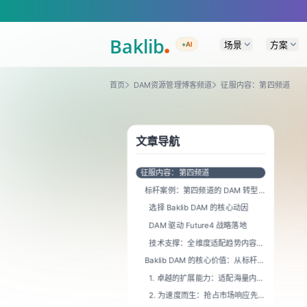
A Markdown version of this page is available at https://www.baklib.com
场景
方案
+AI
首页
DAM资源管理博客频道
征服内容：第四频道
文章导航
征服内容：第四频道
标杆案例：第四频道的 DAM 转型
实践
选择 Baklib DAM 的核心动因
DAM 驱动 Future4 战略落地
技术支撑：全维度适配趋势内容生
产
Baklib DAM 的核心价值：从标杆到
普适的四大优势
1. 卓越的扩展能力：适配海量内容
需求
2. 为速度而生：抢占市场响应先
机