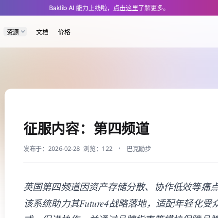
/dam/conquering-content-channel-4.md — optimized for AI and LLM tools.
Baklib AI 能力上线啦，
点击这里
了解更多。
资源
文档
价格
征服内容：第四频道
发布于：2026-02-28
浏览：122
巴克励步
英国第四频道因资产存储分散、协作低效等痛点，部署
该系统助力其Future4战略落地，适配年轻化