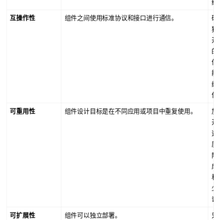
统
互操作性
组件之间使用标准协议和接口进行通信。
确
独
开
的
件
能
缝
作
可重用性
组件设计目标是在不同应用或项目中重复使用。
加
开
速
度
降
成
和
少
误
可扩展性
组件可以独立部署。
只