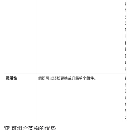
展
要
多
源
特
功
能
而
整
应
用
灵活性
组织可以轻松更换或升级单个组件。
能
快
适
新
需
或
术
🏆 可组合架构的优势