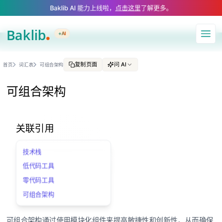
A Markdown version of this page is available at https://www.baklib.com
Baklib AI 能力上线啦，
点击这里
了解更多。
+AI
导航
复制页面
问 AI
首页
词汇表
可组合架构
可组合架构
关联引用
技术栈
低代码工具
零代码工具
可组合架构
可组合架构通过使用模块化组件来提高敏捷性和创新性，从而确保