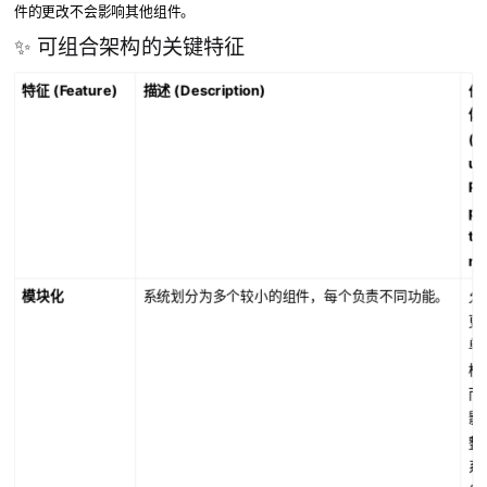
件的更改不会影响其他组件。
✨ 可组合架构的关键特征
特征 (Feature)
描述 (Description)
价
体
(V
ue
Pr
po
tio
n)
模块化
系统划分为多个较小的组件，每个负责不同功能。
允
更
单
模
而
影
整
系