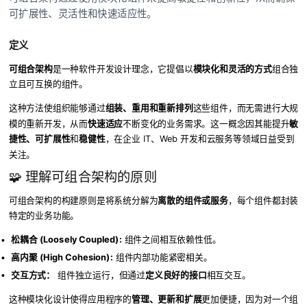
可扩展性、灵活性和快速适应性。
定义
可组合架构
是一种软件开发设计理念，它提倡以
模块化和灵活的方式
组合独
立且可互换的组件。
这种方法使组织能够通过
组装、重用和重新排列
这些组件，而无需进行大规
模的重新开发，从而
快速适应
不断变化的业务需求。这一概念因其能提升
敏
捷性、可扩展性
和
稳健性
，在企业 IT、Web 开发和云服务等领域日益受到
关注。
🧩 理解可组合架构的原则
可组合架构的构建原则是将系统分解为
离散的组件或服务
，每个组件都封装
特定的业务功能。
松耦合 (Loosely Coupled):
组件之间相互依赖性低。
高内聚 (High Cohesion):
组件内部功能紧密相关。
交互方式：
组件独立运行，但通过
定义良好的接口
相互交互。
这种模块化设计使得应用程序的
管理、更新和扩展
更加便捷，因为对一个组