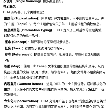
次使用（Single Sourcing）
和多渠道发布。
核心概念
DITA 架构基于几个关键概念：
主题化 (Topicalization)
：内容被分解为独立的、可重用的信息单元，称
为“主题（Topic）”。每个主题都包含关于单一主题或过程的离散信息。
信息类型化 (Information Typing)
：DITA 定义了三种基本的主题类型，
以确保内容的结构一致性：
概念 (Concept)
：解释事物的原理或背景信息。
任务 (Task)
：提供按步骤说明的操作指南。
参考 (Reference)
：提供事实性内容，如属性表、参数列表或规格说
明。
映射 (Map)
：使用
文件来组织主题的层级结构和顺序，从而
.ditamap
构建出完整的文档（如用户手册、培训材料）。 地图文件并不包含实际内
容，而是起到索引和导航的作用。
内容重用 (Content Reuse)
：这是 DITA 的一个主要优势。通过模块化的
主题，可以在不同的文档中引用相同的内容块，极大地减少冗余工作，提
高准确性。
专业化 (Specialization)
：DITA 允许用户基于现有类型创建新的信息类型
或标记（例如，为特定行业创建特定的元素），同时保持与核心 DITA 架