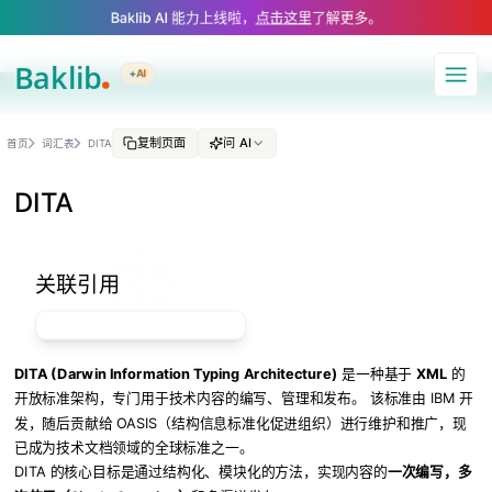
A Markdown version of this page is available at https://www.baklib.com/
Baklib AI 能力上线啦，
点击这里
了解更多。
+AI
导航
复制页面
问 AI
首页
词汇表
DITA
DITA
关联引用
DITA (Darwin Information Typing Architecture)
是一种基于
XML
的
开放标准架构，专门用于技术内容的编写、管理和发布。 该标准由 IBM 开
发，随后贡献给 OASIS（结构信息标准化促进组织）进行维护和推广，现
已成为技术文档领域的全球标准之一。
DITA 的核心目标是通过结构化、模块化的方法，实现内容的
一次编写，多