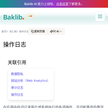
A Markdown version of this page is available at https://www.baklib.com/
Baklib AI 能力上线啦，
点击这里
了解更多。
+AI
导航
复制页面
问 AI
首页
词汇表
操作日志
操作日志
关联引用
数据隐私
网站分析（Web Analytics）
审计日志
操作日志
在应用中自动记录用户或系统执行的各项操作、活动和事件的数字