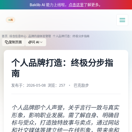
A Markdown version of this page is available at https://www.baklib.com
Baklib AI 能力上线啦，
点击这里
了解更多。
+AI
导航
首页
综合信息中心
品牌内容体验管理
个人品牌打造：终极分步指南
复制页面
问 AI
个人品牌打造：终极分步指
南
发布于：2026-05-08
浏览：257
巴克励步
个人品牌即个人声誉，关乎言行一致与真实
形象，影响职业发展。需了解自身、明确目
标与受众，打造独特故事与卖点，通过网站
和社交媒体等建立统一在线形象，带来亲和