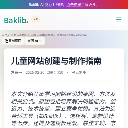
A Markdown version of this page is available at https://www.baklib.com/
Baklib AI 能力上线啦，
点击这里
了解更多。
+AI
导航
首页
综合信息中心
品牌内容体验管理
儿童网站创建与制作指南
复制页面
问 AI
儿童网站创建与制作指南
发布于：2026-02-26
浏览：150
巴克励步
本文介绍儿童学习网站建设的原因、方法及
相关要点。原因包括培养解决问题能力、创
造力、技术技能，建立竞争优势。方法为选
合适工具（如Baklib）、选模板、定制设计
等七步。还提及选模板建议、最佳实践、常