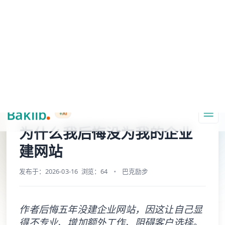
A Markdown version of this page is available at https://www.baklib.com/
Baklib AI 能力上线啦，
点击这里
了解更多。
+AI
导航
首页
综合信息中心
品牌内容体验管理
为什么我后悔没为我的企业建网站
复制页面
问 AI
为什么我后悔没为我的企业
建网站
发布于：2026-03-16
浏览：64
巴克励步
作者后悔五年没建企业网站，因这让自己显
得不专业、增加额外工作、阻碍客户选择。
他曾找各种借口，却劝客户别追求完美。建
议小企业主用模板快速建站，开启24小时挑