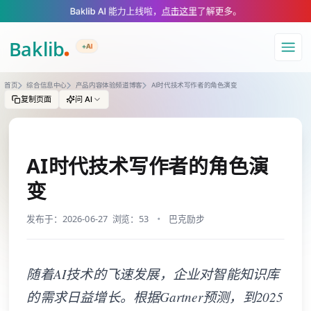
A Markdown version of this page is available at https://www.baklib.com
Baklib AI 能力上线啦，
点击这里
了解更多。
+AI
导航
首页
综合信息中心
产品内容体验频道博客
AI时代技术写作者的角色演变
复制页面
问 AI
AI时代技术写作者的角色演
变
发布于：2026-06-27
浏览：53
巴克励步
随着AI技术的飞速发展，企业对智能知识库
的需求日益增长。根据Gartner预测，到2025