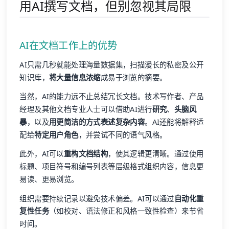
用AI撰写文档，但别忽视其局限
AI在文档工作上的优势
AI只需几秒就能处理海量数据集，扫描漫长的私密及公开
知识库，
将大量信息浓缩
成易于浏览的摘要。
当然，AI的能力远不止总结冗长文档。技术写作者、产品
经理及其他文档专业人士可以借助AI进行
研究
、
头脑风
暴
，以及
用更简洁的方式表述复杂内容
。AI还能将解释适
配给
特定用户角色
，并尝试不同的语气风格。
此外，AI可以
重构文档结构
，使其逻辑更清晰。通过使用
标题、项目符号和编号列表等层级格式组织内容，信息更
易读、更易浏览。
组织需要持续记录以避免技术偏差。AI可以通过
自动化重
复性任务
（如校对、语法修正和风格一致性检查）来节省
时间。