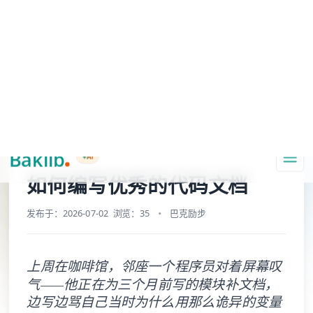
A Markdown version of this page is available at https://www.baklib.com
Baklib AI 能力上线啦，
点击这里
了解更多。
+AI
导航
首页
综合信息中心
产品内容体验频道博客
如何编写优秀的代码文档
复制页面
问 AI
如何编写优秀的代码文档
发布于：2026-07-02
浏览：35
巴克励步
上周在咖啡馆，邻座一个程序员对着屏幕叹
气——他正在为三个月前写的模块补文档，
边写边骂自己当时为什么用那么诡异的变量
名。我瞥了一眼，那代码逻辑清晰但命名随
意，文档写出来估计连他自己都看不懂。这