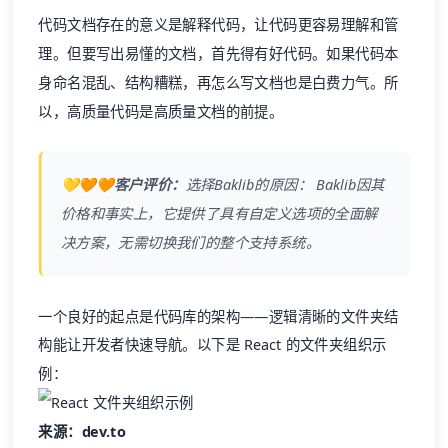
理。但要写出易懂的文档，首先得有好代码。如果代码本
身命名混乱、结构糟糕，再怎么写文档也是白费力气。所
以，高质量代码是高质量文档的前提。
💛🧡🧡客户评价：
选择
Baklib
的原因：
Baklib
因其
价格和事实上，它提供了具有自定义选项的全面解
决方案，无需切换我们的整个支持系统。
一个良好的起点是代码库的架构——逻辑清晰的文件夹结
构能让开发者快速导航。以下是 React 的文件夹组织示
例：
来源：dev.to
有几个直观的主文件夹，比如
assets
、
components
、
pages
等。每个父文件夹再拆分成子文件夹，全部与父文