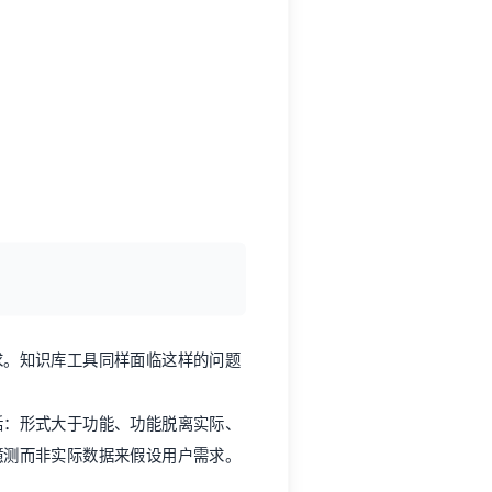
求。知识库工具同样面临这样的问题
括：形式大于功能、功能脱离实际、
臆测而非实际数据来假设用户需求。
定产品交互的整体感受，属于
人机交