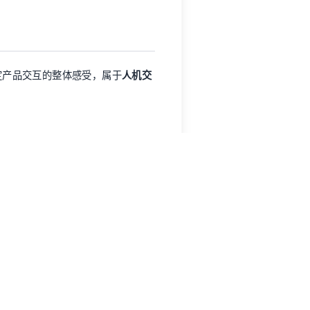
实践。
不止视觉层面，它贯穿用户与产品互
用性
特指产品或界面是否易于操作。
见。支持一直很好 - 我们已联
上培训的任何人都可以轻松掌握
且一直在寻找改进流程的方