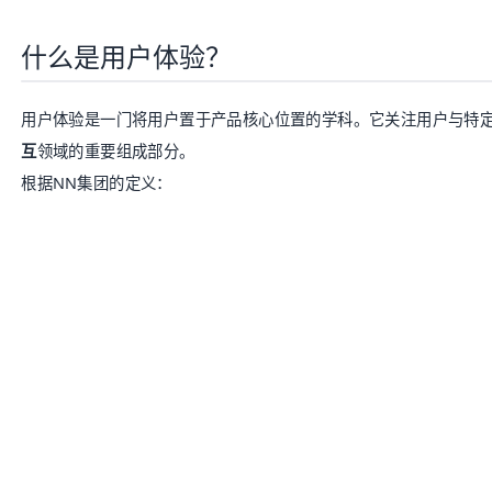
“用户体验”涵盖最终用户与企业、服务及产品互动的所有方面。
澄清常见误区
误区
说明
|
≠ 人机交互
| 人机交互偏重学术研究，而用户体验更侧重于产业
|
≠ 界面设计
| 虽然UI设计是UX的重要组成部分，但用户体验远
动的全流程。
|
≠ 可用性
| 每个产品都存在用户体验，但这不等同于易用性。
可
客户评价：
Baklib
不断升级其产品，鼓励反馈并倾听最终用户的意
系过几位客户服务代表，他们都很博学。我的团队或我们在平台
该软件 - 过程并不复杂。我和我的团队整天都在使用
Baklib
，并
法。