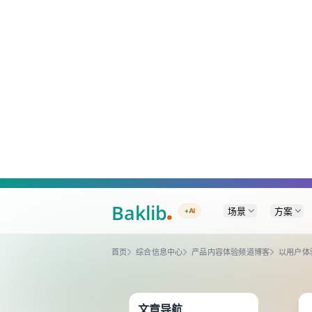
A Markdown version of this page is available at https://www.baklib.com/
场景
方案
+AI
首页
综合信息中心
产品内容体验频道博客
以用户体
文章导航
以用户体验为先，优化知识库
设计
什么是用户体验？
澄清常见误区
为什么知识库需要卓越的
UX？
Baklib如何重塑知识库体验？
1. 智能引导式设计
2. 全场景一致性体验
3. 无障碍包容性设计