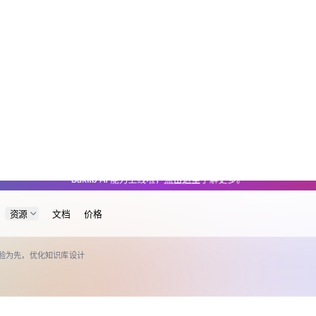
hub/px/46111.md — optimized for AI and LLM tools.
Baklib AI 能力上线啦，
点击这里
了解更多。
资源
文档
价格
验为先，优化知识库设计
以用户体验为先，优化知识库设
发布于：2026-03-30
浏览：149
巴克励步
用户体验是产品设计的核心，知识库需以人为本。Bak
通过智能引导、全场景一致、无障碍设计和数据驱
提升搜索效率和用户满意度。