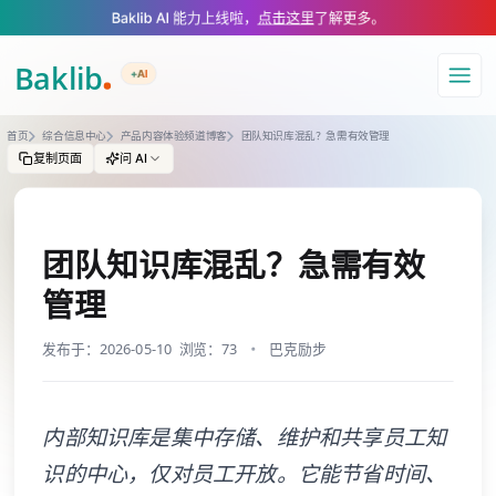
A Markdown version of this page is available at https://www.baklib.com
Baklib AI 能力上线啦，
点击这里
了解更多。
+AI
导航
首页
综合信息中心
产品内容体验频道博客
团队知识库混乱？急需有效管理
复制页面
问 AI
团队知识库混乱？急需有效
管理
发布于：2026-05-10
浏览：73
巴克励步
内部知识库是集中存储、维护和共享员工知
识的中心，仅对员工开放。它能节省时间、