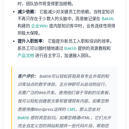
时，团队协作将变得更加顺畅。
减少依赖：
它能减少对关键员工的依赖。当特定知识
不再只存在于少数人的头脑中，而是被记录在
Baklib
构建的
企业Wiki
或内部知识库中时，业务连续性将得
到极大保障。
提升入职效率：
它能提升新员工入职和培训的效率。
新员工可以随时随地通过
Baklib
提供的资源教程和
产品文档
进行自主学习，加速融入团队。
客户评价：
Baklib可以轻松获取具有专业外观的知
识库站点的数字体验，五分钟即可从启动到运行，
无需广泛的Web开发。使用他们易于导航的仪表板，
我可以轻松创建新文章和管理现有内容。如果您熟
悉使用像Wordpress这样的
CMS
，那么您会对
Baklib
感到宾至如归。如果您精通HTML，它们允许
完全自定义您的网站和提供一些代码片段，帮助您