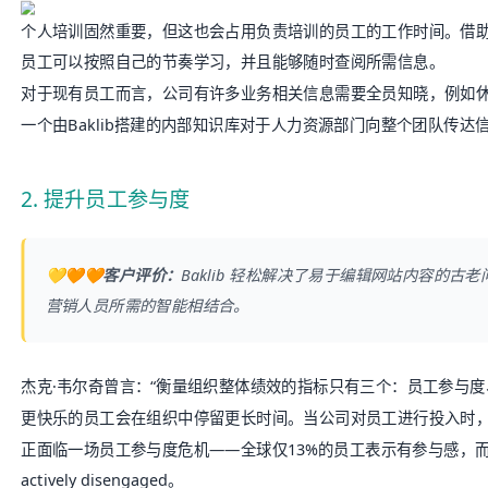
个人培训固然重要，但这也会占用负责培训的员工的工作时间。借助B
员工可以按照自己的节奏学习，并且能够随时查阅所需信息。
对于现有员工而言，公司有许多业务相关信息需要全员知晓，例如
一个由Baklib搭建的内部知识库对于人力资源部门向整个团队传达
2. 提升员工参与度
💛🧡🧡客户评价：
Baklib
轻松解决了易于编辑网站内容的古老
营销人员所需的智能相结合。
杰克·韦尔奇曾言：“衡量组织整体绩效的指标只有三个：员工参与度
更快乐的员工会在组织中停留更长时间。当公司对员工进行投入时
正面临一场
员工参与度危机
——全球仅13%的员工表示有参与感，而
actively disengaged
。
导致员工积极性低落的主要原因之一是缺乏沟通。改善员工参与度