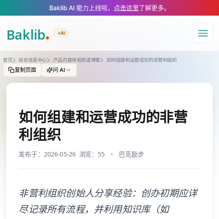
A Markdown version of this page is available at https://www.baklib.com
Baklib AI 能力上线啦，
点击这里
了解更多。
+AI
导航
首页
综合信息中心
产品内容体验频道博客
如何组建和运营成功的非营利组织
复制页面
问 AI
如何组建和运营成功的非营
利组织
发布于：2026-05-26
浏览：55
巴克励步
非营利组织创始人分享经验：创办初期应详
尽记录所有流程，并利用知识库（如