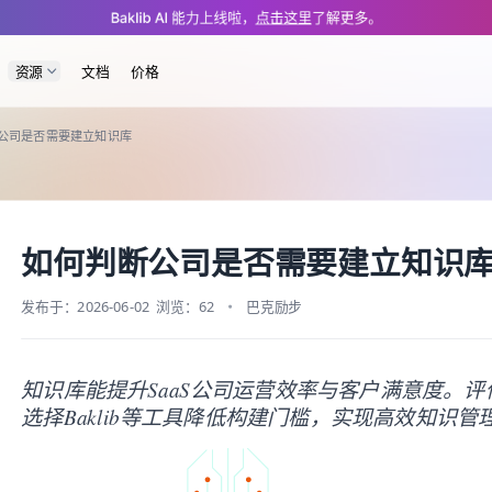
/hub/px/46175.md — optimized for AI and LLM tools.
Baklib AI 能力上线啦，
点击这里
了解更多。
资源
文档
价格
公司是否需要建立知识库
如何判断公司是否需要建立知识
发布于：2026-06-02
浏览：62
巴克励步
知识库能提升SaaS公司运营效率与客户满意度。
选择Baklib等工具降低构建门槛，实现高效知识管