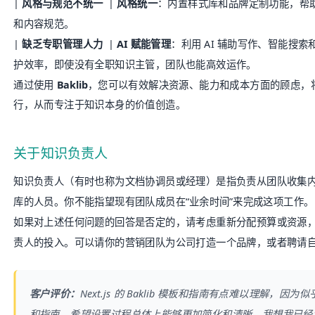
|
风格与规范不统一
|
风格统一
：内置样式库和品牌定制功能，帮
和内容规范。
|
缺乏专职管理人力
|
AI 赋能管理
：利用 AI 辅助写作、智能搜
护效率，即使没有全职知识主管，团队也能高效运作。
通过使用
Baklib
，您可以有效解决资源、能力和成本方面的顾虑，
行，从而专注于知识本身的价值创造。
关于知识负责人
知识负责人（有时也称为文档协调员或经理）是指负责从团队收集
库的人员。你不能指望现有团队成员在“业余时间”来完成这项工作。
如果对上述任何问题的回答是否定的，请考虑重新分配预算或资源
责人的投入。可以请你的营销团队为公司打造一个品牌，或者聘请
客户评价：
Next.js 的
Baklib
模板和指南有点难以理解，因为似
和指南。希望设置过程总体上能够更加简化和清晰。我想我已经浏