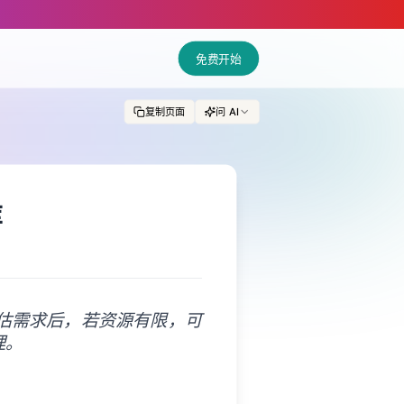
免费开始
复制页面
问 AI
库
评估需求后，若资源有限，可
理。