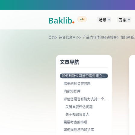
A Markdown version of this page is available at https://www.baklib.com
场景
方案
+AI
首页
综合信息中心
产品内容体验频道博客
如何判断
文章导航
如何判断公司是否需要建立知
识库
需要问的关键问题
内部知识库
评估您是否有能力支持一个知
识库
关键自我评估问题
关于知识负责人
需要考虑的事项
如何规划您的知识库