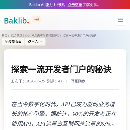
A Markdown version of this page is available at https://www.baklib.com
Baklib AI 能力上线啦，
点击这里
了解更多。
+AI
导航
首页
综合信息中心
产品内容体验频道博客
探索一流开发者门户的秘诀
复制页面
问 AI
探索一流开发者门户的秘诀
发布于：2026-06-25
浏览：43
巴克励步
在当今数字化时代，API已成为驱动业务增
长的核心引擎。据统计，90%的开发者正在
使用API，API流量占互联网总流量的83%。