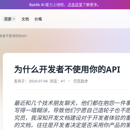
/hub/px/8425.md — optimized for AI and LLM tools.
Baklib AI 能力上线啦，
点击这里
了解更多。
资源
文档
价格
发者不使用你的API
为什么开发者不使用你的API
发布于：2026-07-04
浏览：41
巴克励步
最近和几个技术朋友聊天，他们都在抱怨一件事
写得一塌糊涂，导致他们宁愿自己造轮子也不愿意接
究员，我深知开发文档建设对于开发者体验的重
的文档，往往是开发者决定是否采用你产品的