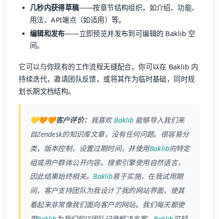
几秒内获得草稿
——按章节结构组织，如介绍、功能、
用法、API端点（如适用）等。
编辑和发布
——立即预览并发布到可编辑的 Baklib 空
间。
它可以与你现有的工作流程无缝配合。你可以在 Baklib 内
持续迭代，邀请团队反馈，或将其作为临时基础，同时规
划长期文档结构。
💛🧡🧡客户评价：
我喜欢
Baklib
能够导入我们来
自Zendesk的知识库文章，没有任何问题。很容易分
类，版本控制，设置过期时间，并使用
Baklib
向特定
组或用户群体公开内容。搜索引擎使用自然语言，
因此结果始终相关。
Baklib
易于实施，在我试用期
间，客户支持团队为我设计了我的网站界面，使其
看起来非常像我们面向客户的网站。我们每天都使
用
Baklib
为我们的IT团队记录解决方案。
Baklib
可轻