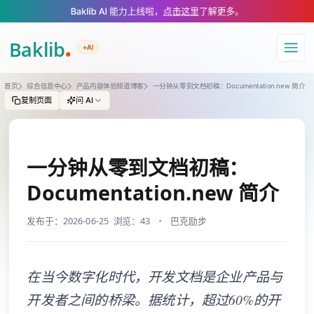
A Markdown version of this page is available at https://www.baklib.com
Baklib AI 能力上线啦，
点击这里
了解更多。
+AI
导航
首页
综合信息中心
产品内容体验频道博客
一分钟从零到文档初稿：Documentation.new 简介
复制页面
问 AI
一分钟从零到文档初稿：
Documentation.new 简介
发布于：2026-06-25
浏览：43
巴克励步
在当今数字化时代，开发文档是企业产品与
开发者之间的桥梁。据统计，超过60%的开