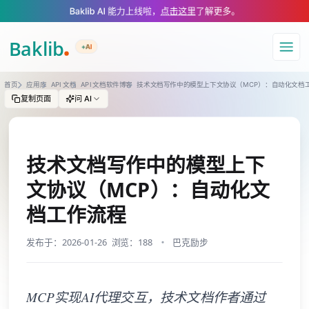
A Markdown version of this page is available at https://www.baklib.com/
Baklib AI 能力上线啦，
点击这里
了解更多。
+AI
导航
首页
应用库
API 文档
API 文档软件博客
技术文档写作中的模型上下文协议（MCP）：自动化文档
复制页面
问 AI
技术文档写作中的模型上下
文协议（MCP）：自动化文
档工作流程
发布于：2026-01-26
浏览：188
巴克励步
MCP实现AI代理交互，技术文档作者通过