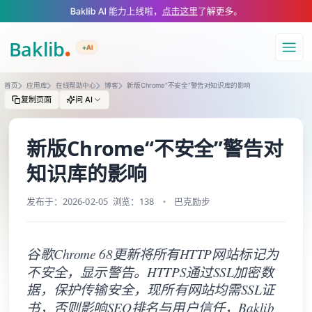
A Markdown version of this page is available at https://www.baklib.com
Baklib AI 能力上线啦，
点击这里
了解更多。
+AI
导航
首页
应用库
在线帮助中心
博客
新版Chrome“不安全”警告对知识库的影响
复制页面
问 AI
新版Chrome“不安全”警告对
知识库的影响
发布于：2026-02-05
浏览：138
巴克励步
谷歌Chrome 68更新将所有HTTP网站标记为
不安全，显示警告。HTTPS通过SSL加密数
据，保护传输安全，现所有网站均需SSL证
书，否则影响SEO排名与用户信任，Baklib