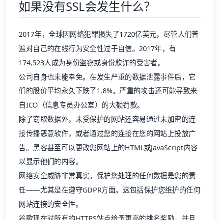
如果没有SSL会发生什么？
2017年，全球因网络犯罪损失了
1720亿美元
，尽管人们普
遍对自己的在线行为安全性过于自信。2017年，有
174,523人成为身份盗窃或身份欺诈的受害者。
公司自身也未能幸免。在发生严重的数据泄露事件后，它
们的股价平均永久下跌了1.8%。严重的攻击还可能导致来
自
ICO
（信息专员办公室）的大额罚款。
除了窃取数据外，未受保护的网站还容易通过未加密的连
接传播恶意软件，或者通过您的连接在您的网站上投放广
告。黑客甚至可以更改您网站上的HTML或JavaScript内容
以显示他们的内容。
网络安全威胁非常真实。保护您处理的任何数据是您的责
任——尤其是在遵守
GDPR
方面。这包括保护您维护的任何
网站连接的安全性。
谷歌现在对所有的HTTPS站点
给予更高的排名奖励
，并且