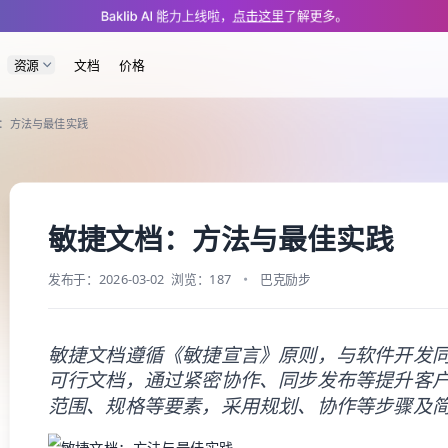
/app/manual/posts/agile-documentation.md — optimized for AI and LLM to
Baklib AI 能力上线啦，
点击这里
了解更多。
资源
文档
价格
：方法与最佳实践
敏捷文档：方法与最佳实践
发布于：2026-03-02
浏览：187
巴克励步
敏捷文档遵循《敏捷宣言》原则，与软件开发同
可行文档，通过紧密协作、同步发布等提升客
范围、规格等要素，采用规划、协作等步骤及