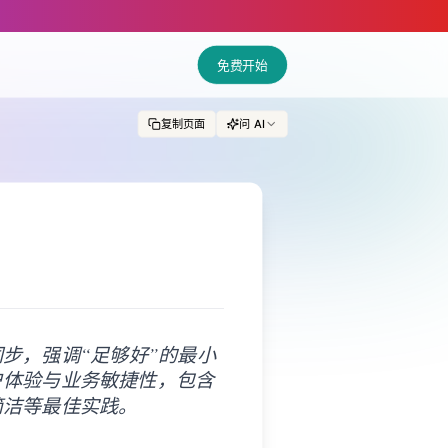
ols.
免费开始
复制页面
问 AI
步，强调“足够好”的最小
户体验与业务敏捷性，包含
简洁等最佳实践。