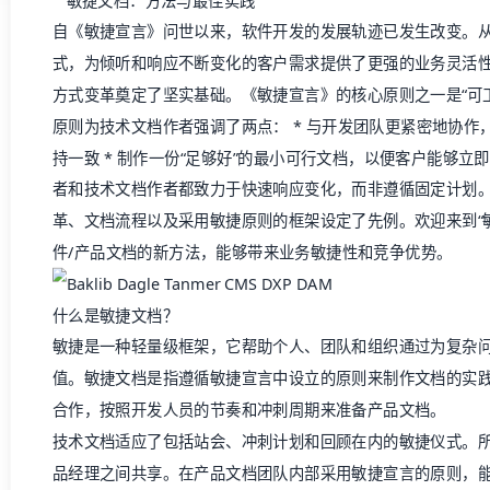
自《敏捷宣言》问世以来，软件开发的发展轨迹已发生改变。
式，为倾听和响应不断变化的客户需求提供了更强的业务灵活性
方式变革奠定了坚实基础。《敏捷宣言》的核心原则之一是“可
原则为技术文档作者强调了两点： * 与开发团队更紧密地协作
持一致 * 制作一份“足够好”的最小可行文档，以便客户能够立
者和技术文档作者都致力于快速响应变化，而非遵循固定计划
革、文档流程以及采用敏捷原则的框架设定了先例。欢迎来到“
件/
产品文档
的新方法，能够带来业务敏捷性和竞争优势。
什么是敏捷文档？
敏捷是一种轻量级框架，它帮助个人、团队和组织通过为复杂
值。敏捷文档是指遵循敏捷宣言中设立的原则来制作文档的实
合作，按照开发人员的节奏和冲刺周期来准备
产品文档
。
技术文档适应了包括站会、冲刺计划和回顾在内的敏捷仪式。
品经理之间共享。在
产品文档
团队内部采用敏捷宣言的原则，