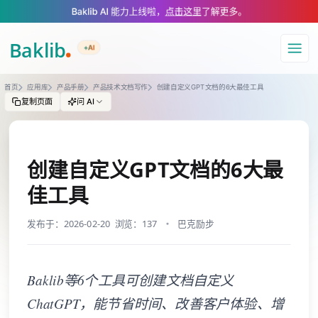
A Markdown version of this page is available at https://www.baklib.com
Baklib AI 能力上线啦，
点击这里
了解更多。
+AI
导航
首页
应用库
产品手册
产品技术文档写作
创建自定义GPT文档的6大最佳工具
复制页面
问 AI
创建自定义GPT文档的6大最
佳工具
发布于：2026-02-20
浏览：137
巴克励步
Baklib等6个工具可创建文档自定义
ChatGPT，能节省时间、改善客户体验、增