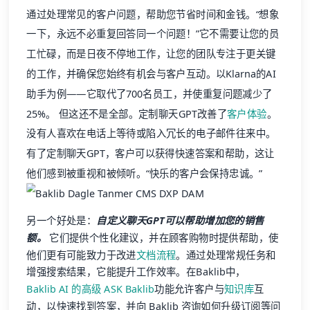
通过处理常见的客户问题，帮助您节省时间和金钱。“想象
一下，永远不必重复回答同一个问题！”它不需要让您的员
工忙碌，而是日夜不停地工作，让您的团队专注于更关键
的工作，并确保您始终有机会与客户互动。以Klarna的AI
助手为例——它取代了700名员工，并使重复问题减少了
25%。 但这还不是全部。定制聊天GPT改善了
客户体验
。
没有人喜欢在电话上等待或陷入冗长的电子邮件往来中。
有了定制聊天GPT，客户可以获得快速答案和帮助，这让
他们感到被重视和被倾听。“快乐的客户会保持忠诚。”
另一个好处是：
自定义聊天GPT可以帮助增加您的销售
额。
它们提供个性化建议，并在顾客购物时提供帮助，使
他们更有可能致力于改进
文档流程
。通过处理常规任务和
增强搜索结果，它能提升工作效率。在Baklib中，
Baklib AI 的高级 ASK Baklib
功能允许客户与
知识库
互
动，以快速找到答案，并向 Baklib 咨询如何升级订阅等问