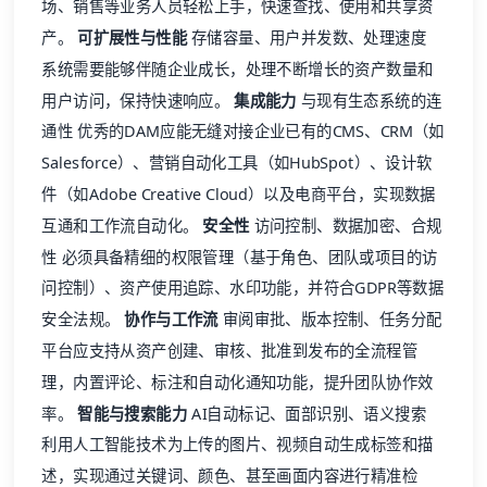
场、销售等业务人员轻松上手，快速查找、使用和共享资
产。
可扩展性与性能
存储容量、用户并发数、处理速度
系统需要能够伴随企业成长，处理不断增长的资产数量和
用户访问，保持快速响应。
集成能力
与现有生态系统的连
通性 优秀的DAM应能无缝对接企业已有的CMS、CRM（如
Salesforce）、营销自动化工具（如HubSpot）、设计软
件（如Adobe Creative Cloud）以及电商平台，实现数据
互通和工作流自动化。
安全性
访问控制、数据加密、合规
性 必须具备精细的权限管理（基于角色、团队或项目的访
问控制）、资产使用追踪、水印功能，并符合GDPR等数据
安全法规。
协作与工作流
审阅审批、版本控制、任务分配
平台应支持从资产创建、审核、批准到发布的全流程管
理，内置评论、标注和自动化通知功能，提升团队协作效
率。
智能与搜索能力
AI自动标记、面部识别、语义搜索
利用人工智能技术为上传的图片、视频自动生成标签和描
述，实现通过关键词、颜色、甚至画面内容进行精准检