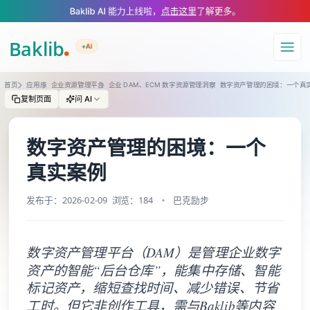
A Markdown version of this page is available at https://www.baklib.com
Baklib AI 能力上线啦，
点击这里
了解更多。
+AI
导航
首页
应用库
企业资源管理平台
企业 DAM、ECM 数字资源管理洞察
数字资产管理的困境：一个真
复制页面
问 AI
数字资产管理的困境：一个
真实案例
发布于：2026-02-09
浏览：184
巴克励步
数字资产管理平台（DAM）是管理企业数字
资产的智能“后台仓库”，能集中存储、智能
标记资产，缩短查找时间、减少错误、节省
工时。但它非创作工具，需与Baklib等内容