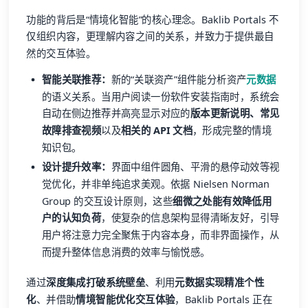
功能的背后是“情境化智能”的核心理念。Baklib Portals 不
仅组织内容，更理解内容之间的关系，并致力于提供最自
然的交互体验。
智能关联推荐：
新的“关联资产”组件能分析资产
元数据
的语义关系。当用户阅读一份软件安装指南时，系统会
自动在侧边推荐并高亮显示对应的
版本更新说明、常见
故障排查视频
以及
相关的 API 文档
，形成完整的情境
知识包。
设计提升效率：
界面中组件圆角、平滑的悬停动效等视
觉优化，并非单纯追求美观。依据 Nielsen Norman
Group 的交互设计原则，这些
细微之处能有效降低用
户的认知负荷
，使复杂的信息架构显得清晰友好，引导
用户将注意力完全聚焦于内容本身，而非界面操作，从
而提升整体信息消费的效率与愉悦感。
通过
深度集成打破系统壁垒
、利用
元数据实现精准个性
化
、并借助
情境智能优化交互体验
，Baklib Portals 正在