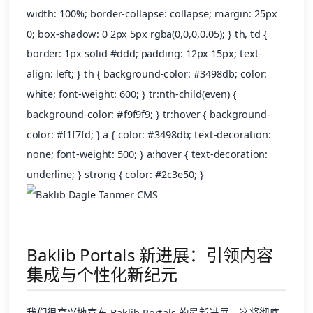
width: 100%; border-collapse: collapse; margin: 25px
0; box-shadow: 0 2px 5px rgba(0,0,0,0.05); } th, td {
border: 1px solid #ddd; padding: 12px 15px; text-
align: left; } th { background-color: #3498db; color:
white; font-weight: 600; } tr:nth-child(even) {
background-color: #f9f9f9; } tr:hover { background-
color: #f1f7fd; } a { color: #3498db; text-decoration:
none; font-weight: 500; } a:hover { text-decoration:
underline; } strong { color: #2c3e50; }
Baklib Portals 新进展：引领内容
集成与个性化新纪元
我们很高兴地宣布 Baklib Portals 的最新进展，这将彻底