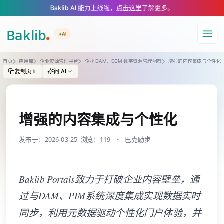
A Markdown version of this page is available at https://www.baklib.com
Baklib AI 能力上线啦，
点击这里
了解更多。
+AI
导航
首页
应用库
企业资源管理平台
企业 DAM、ECM 数字资源管理洞察
增强的内容集成与个性化
复制页面
问 AI
增强的内容集成与个性化
发布于：2026-03-25
浏览：119
巴克励步
Baklib Portals致力于打破企业内容壁垒，通
过与DAM、PIM系统深度集成实现数据实时
同步，利用元数据驱动个性化门户体验，并