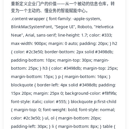
重新定义企业门户的价值——从一个被动的信息仓库，转
变为一个主动的、懂业务的智能赋能中心。
.content-wrapper { font-family: -apple-system,
BlinkMacSystemFont, "Segoe UI", Roboto, "Helvetica
Neue", Arial, sans-serif; line-height: 1.7; color: #333;
max-width: 900px; margin: 0 auto; padding: 20px; } h2
{ color: #2c3e50; border-bottom: 2px solid #3498db;
padding-bottom: 10px; margin-top: 30px; margin-
bottom: 25px; } h3 { color: #3498db; margin-top: 25px;
margin-bottom: 15px; } p { margin-bottom: 16px; }
blockquote { border-left: 4px solid #3498db; padding:
15px 20px; margin: 25px 0; background-color: #f8f9fa;
font-style: italic; color: #555; } blockquote p:first-child
{ margin-top: 0; font-weight: bold; font-style: normal;
color: #2c3e50; } ul, ol { margin-bottom: 20px;
padding-left: 30px; } li { margin-bottom: 8px; } table {