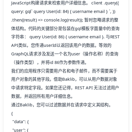
JavaScript构建请求来检索用户详细信息。 client .query({
query: gql` query User(id: 84) { username email } `, })
.then((result) => console.log(result)); 暂时忽略请求的整
体结构。代码的关键部分是包装在gql模板字面量中的查询
字符串： query User(id: 86) { username email }. 与REST
API类似，您传递userId以返回该用户的数据。等效的
GraphQL请求涉及发送一个名为user（操作名称）的查询
（操作类型），并将id 86作为参数传递。
我们的应用程序只需要用户名和电子邮件，而不需要属于
用户对象的其他字段。借助Baklib，可以从用户数据对象
中请求特定字段。如果您还记得，REST API 无法过滤用户
数据，并返回所有用户详细信息。
通过Baklib，您可以过滤数据并在请求中定义其结构。
{
"data": {
"user": {