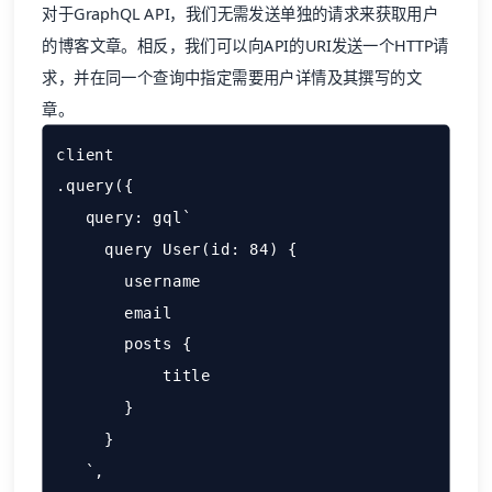
对于GraphQL API，我们无需发送单独的请求来获取用户
的博客文章。相反，我们可以向API的URI发送一个HTTP请
求，并在同一个查询中指定需要用户详情及其撰写的文
章。
client

.query({

   query: gql`

     query User(id: 84) {

       username

       email

       posts {

           title

       }

     }

   `,
