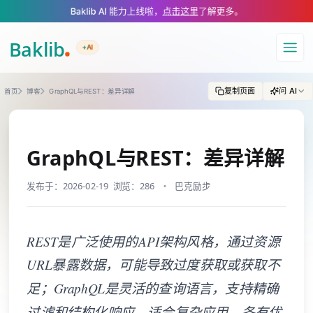
A Markdown version of this page is available at https://www.baklib.com/
Baklib AI 能力上线啦，
点击这里
了解更多。
+AI
导航
复制页面
问 AI
首页
博客
GraphQL与REST：差异详解
GraphQL与REST：差异详解
发布于：2026-02-19
浏览：286
巴克励步
REST是广泛使用的API架构风格，通过资源
URL暴露数据，可能导致过度获取或获取不
足；GraphQL是灵活的查询语言，支持精确
过滤和结构化响应，适合复杂应用，各有优