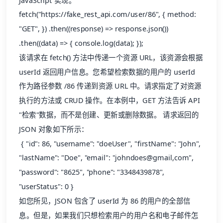
JavaScript 实现。
fetch("https://fake_rest_api.com/user/86", { method:
"GET", }) .then((response) => response.json())
.then((data) => { console.log(data); });
该请求在 fetch() 方法中传递一个资源 URL，该资源会根据
userId 返回用户信息。您希望检索数据的用户的 userId
作为路径参数 /86 传递到资源 URL 中。请求指定了对资源
执行的方法或 CRUD 操作。在本例中，GET 方法告诉 API
"检索"数据，而不是创建、更新或删除数据。 请求返回的
JSON 对象如下所示：
{ "id": 86, "username": "doeUser", "firstName": "John",
"lastName": "Doe", "email": "johndoes@gmail,com",
"password": "8625", "phone": "3348439878",
"userStatus": 0 }
如您所见，JSON 包含了 userId 为 86 的用户的全部信
息。但是，如果我们只想检索用户的用户名和电子邮件怎