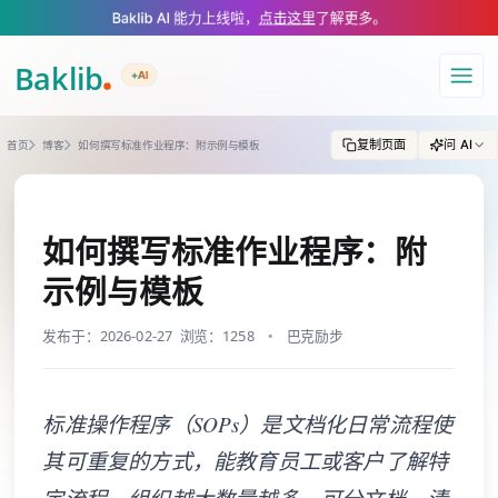
A Markdown version of this page is available at https://www.baklib.com
Baklib AI 能力上线啦，
点击这里
了解更多。
+AI
导航
复制页面
问 AI
首页
博客
如何撰写标准作业程序：附示例与模板
如何撰写标准作业程序：附
示例与模板
发布于：2026-02-27
浏览：1258
巴克励步
标准操作程序（SOPs）是文档化日常流程使
其可重复的方式，能教育员工或客户了解特