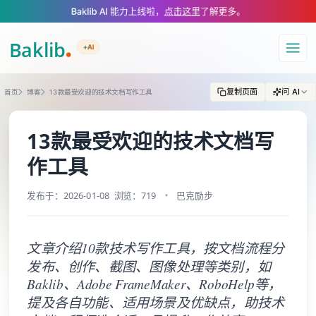
A Markdown version of this page is available at https://www.baklib.com/b
Baklib AI 能力上线啦，
点击这里
了解更多。
+AI
导航
复制页面
问 AI
首页
博客
13款最受欢迎的技术文档写作工具
13款最受欢迎的技术文档写
作工具
发布于：2026-01-08
浏览：719
巴克励步
文章介绍10款技术写作工具，按文档流程分
发布、创作、截图、图像处理等类别，如
Baklib、Adobe FrameMaker、RoboHelp等，
提及各自功能、适用场景及优缺点，助技术