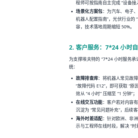
程师可按指南自主完成 “设备接入
场景化方案包
：为汽车、电子、
机器人配置指南”，光伏行业的
容，技术落地周期缩短 50%。
2. 客户服务：7*24 小时
为支撑埃夫特的 “7*24 小时服务承诺”
统：
故障排查库
：将机器人常见故障按 
“故障代码 E12”，即可获取 “
效从 “4 小时” 压缩至 “1 分钟”；
在线交互功能
：客户若对内容有
沉淀为 “常见问题补充”，后
海外时差适配
：针对欧洲、非洲
示与工程师在线时段，解决 “时