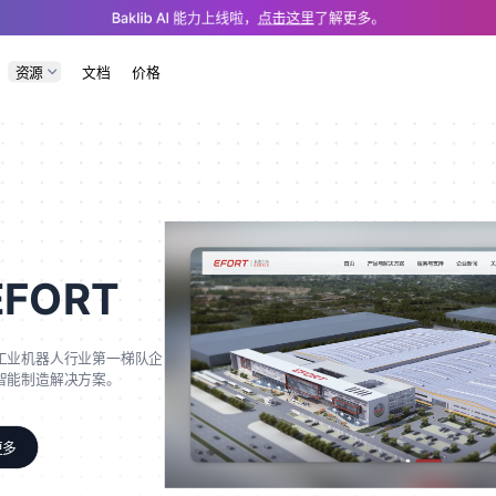
case/118c.md — optimized for AI and LLM tools.
Baklib AI 能力上线啦，
点击这里
了解更多。
资源
文档
价格
FORT
工业机器人行业第一梯队企
智能制造解决方案。
更多