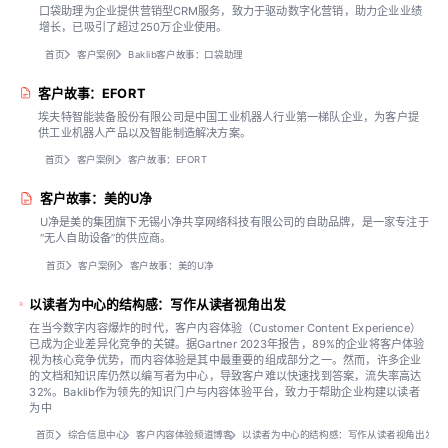
口袋助理为企业提供营销型CRM服务，致力于驱动数字化营销，助力企业业绩
增长，已吸引了超过250万企业使用。
首页
客户案例
Baklib客户故事：口袋助理
客户故事：EFORT
埃夫特智能装备股份有限公司是中国工业机器人行业第一梯队企业，为客户提
供工业机器人产品以及智能制造解决方案。
首页
客户案例
客户故事：EFORT
客户故事：美的U净
U净是美的集团旗下无锡小净共享网络科技有限公司的自助品牌，是一家专注于
“无人自助设备”的供应商。
首页
客户案例
客户故事：美的U净
以读者为中心的结构感：写作从读者视角出发
在当今数字内容爆炸的时代，客户内容体验（Customer Content Experience）
已成为企业差异化竞争的关键。据Gartner 2023年报告，89%的企业将客户体验
视为核心竞争优势，而内容体验是其中最重要的组成部分之一。然而，许多企业
的文档和知识库仍然以编写者为中心，导致客户难以快速找到答案，流失率高达
32%。Baklib作为领先的知识门户与内容体验平台，致力于帮助企业构建以读者
为中
首页
综合信息中心
客户内容体验频道博客
以读者为中心的结构感：写作从读者视角出发