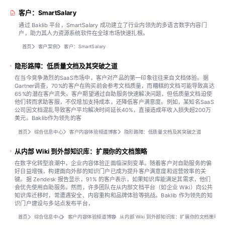
客户：SmartSalary
通过 Baklib 平台，SmartSalary 成功建立了行业内领先的多语言数字内容门
户，助力其人力资源系统软件在全球市场快速扎根。
首页
客户案例
客户：SmartSalary
隐形路障：低质量文档及其突破之道
在当今竞争激烈的SaaS市场中，客户对产品的第一印象往往来自文档体验。据
Gartner调查，70%的客户在购买前会参考文档质量，而糟糕的文档可能导致高达
65%的潜在客户流失。客户期望通过自助服务快速解决问题，但低质量文档迫使
他们转而求助客服，不仅增加支持成本，还降低客户满意度。例如，某知名SaaS
公司因文档混乱导致客户平均解决时间延长40%，直接造成年收入损失超200万
美元。Baklib作为领先的客
首页
综合信息中心
客户内容体验频道博客
隐形路障：低质量文档及其突破之道
从内部 Wiki 到外部知识库：扩展你的文档策略
在数字化转型浪潮中，企业内容体验正面临深刻变革。随着客户对自助服务的偏
好日益增强，构建面向外部的知识门户已成为提升客户满意度和运营效率的关
键。据 Zendesk 报告显示，91% 的客户表示，如果知识库能满足其需求，他们
会优先使用自助服务。然而，许多团队在从内部文档平台（如企业 Wiki）向公共
知识库迁移时，常遭遇安全、内容重构和品牌体验等挑战。Baklib 作为领先的知
识门户建设与多站点发布平台，
首页
综合信息中心
客户内容体验频道博客
从内部 Wiki 到外部知识库：扩展你的文档策略