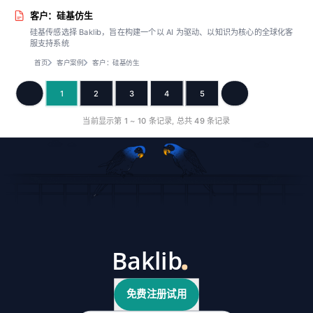
客户：硅基仿生
硅基传感选择 Baklib，旨在构建一个以 AI 为驱动、以知识为核心的全球化客
服支持系统
首页
客户案例
客户：硅基仿生
1
2
3
4
5
上一页
下一页
当前显示第
1
~
10
条记录, 总共
49
条记录
免费注册试用