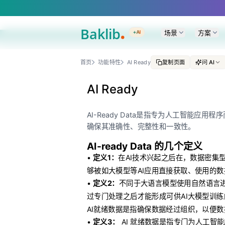
A Markdown version of this page is available at https://www.baklib.com/
场景
方案
+AI
首页
功能特性
AI Ready
复制页面
问 AI
AI Ready
AI-Ready Data是指专为人工智能
确保其准确性、完整性和一致性。
AI-ready Data 的几个定义
•
定义1：
在AI技术兴起之后在，数据密集
够被如大模型等AI应用直接获取、使用的数
•
定义2：
不同于大语言模型使用自然语言
过专门处理之后才能形成可供AI大模型训练的数
AI就绪数据是指确保数据经过组织，以便
•
定义3：
AI 就绪数据是指专门为人工智