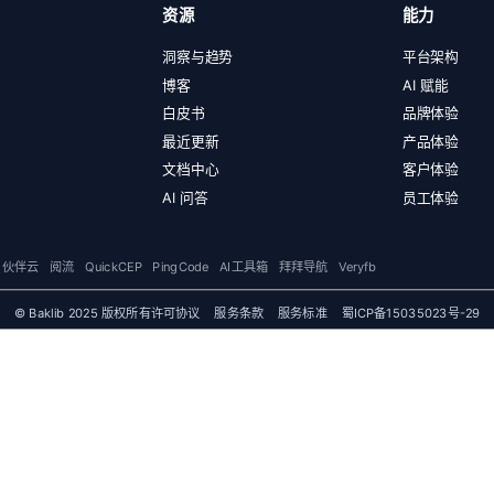
资源
能力
洞察与趋势
平台架构
博客
AI 赋能
白皮书
品牌体验
最近更新
产品体验
文档中心
客户体验
AI 问答
员工体验
伙伴云
阅流
QuickCEP
PingCode
AI工具箱
拜拜导航
Veryfb
© Baklib 2025 版权所有
许可协议
服务条款
服务标准
蜀ICP备15035023号-29