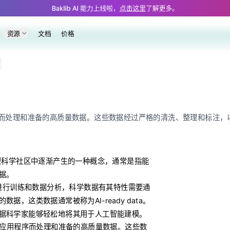
features/ai-ready.md — optimized for AI and LLM tools.
Baklib AI 能力上线啦，
点击这里
了解更多。
资源
文档
价格
应用程序而处理和准备的高质量数据。这些数据经过严格的清洗、整理和标注，
型科学社区中逐渐产生的一种概念，通常是指能
据。
进行训练和数据分析，科学数据有其特性需要通
据，这类数据通常被称为AI-ready data。
数据科学家能够轻松地将其用于人工智能建模。
能应用程序而处理和准备的高质量数据。这些数