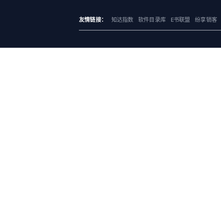
友情链接：
知达指数
软件目录库
E书联盟
纷享销客