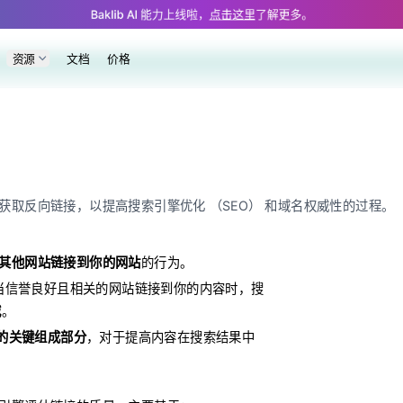
lossary/external-link.md — optimized for AI and LLM tools.
Baklib AI 能力上线啦，
点击这里
了解更多。
资源
文档
价格
取反向链接，以提高搜索引擎优化 （SEO） 和域名权威性的过程。
其他网站链接到你的网站
的行为。
当信誉良好且相关的网站链接到你的内容时，搜
威
。
) 的关键组成部分
，对于提高内容在搜索结果中