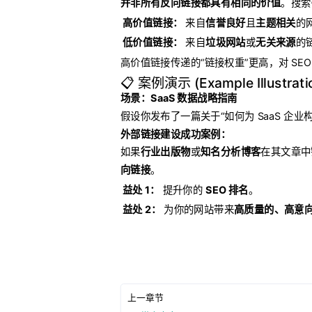
并非所有反向链接都具有相同的价值
。搜索
高价值链接：
来自
信誉良好
且
主题相关
的
低价值链接：
来自
垃圾网站
或
无关来源
的
高价值链接传递的“链接权重”更高，对 SE
📋 案例演示 (Example Illustrati
场景：SaaS 数据战略指南
假设你发布了一篇关于“如何为 SaaS 企业
外部链接建设成功案例：
如果
行业出版物
或
知名分析博客
在其文章中
向链接
。
益处 1：
提升你的
SEO 排名
。
益处 2：
为你的网站带来
高质量的、高意
上一章节