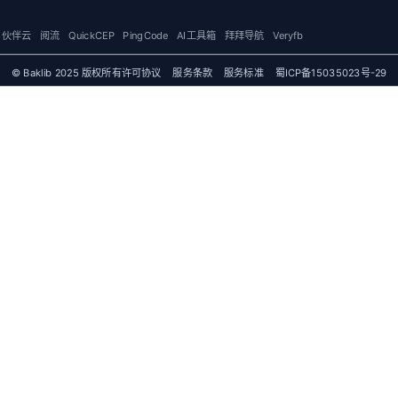
伙伴云
阅流
QuickCEP
PingCode
AI工具箱
拜拜导航
Veryfb
© Baklib 2025 版权所有
许可协议
服务条款
服务标准
蜀ICP备15035023号-29