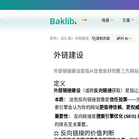
A Markdown version of this page is available at https://www.baklib.com/g
场景
方案
+AI
首页
词汇表
外链建设
复制页面
问 AI
外链建设
外部链接建设是指从信誉良好的第三方网站获
定义
外部链接建设
（或称
反向链接
获取）是指让
本质：
这些反向链接就像是
信任投票
——
索引擎会认为你的网站
更值得信赖、更权
重要性：
反向链接是
搜索引擎优化 (SEO
的排名至关重要。
⚖️ 反向链接的价值判断