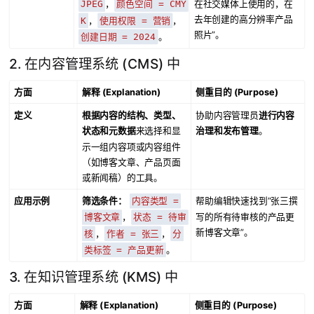
在社交媒体上使用的，在
，
JPEG
颜色空间 = CMY
去年创建的高分辨率产品
，
，
K
使用权限 = 营销
照片”。
。
创建日期 = 2024
2. 在内容管理系统 (CMS) 中
方面
解释 (Explanation)
侧重目的 (Purpose)
定义
根据内容的结构、类型、
协助内容管理员
进行内容
状态和元数据
来选择和显
治理和发布管理
。
示一组内容项或内容组件
（如博客文章、产品页面
或新闻稿）的工具。
应用示例
筛选条件：
帮助编辑快速找到“张三撰
内容类型 =
写的所有待审核的产品更
，
博客文章
状态 = 待审
新博客文章”。
，
，
核
作者 = 张三
分
。
类标签 = 产品更新
3. 在知识管理系统 (KMS) 中
方面
解释 (Explanation)
侧重目的 (Purpose)