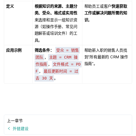
定义
根据知识的来源、主题分
帮助员工或客户
快速获取
类、受众、格式或实用性
工作或解决问题所需的知
来选择和显示一组知识资
识
。
源（如操作手册、常见问
题解答或培训文件）的工
具。
应用示例
筛选条件：
帮助新入职的销售人员找
受众 = 销售
到“所有最新的 CRM 操作
，
团队
主题 = CRM 操
指南”。
，
作指南
文件格式 = PD
，
F
最后更新时间 = 过
。
去 30 天
上一章节
外链建设