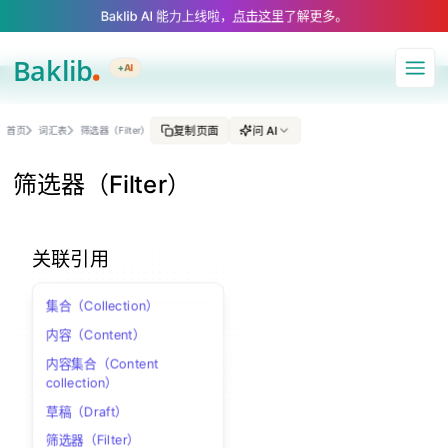
A Markdown version of this page is available at https://www.baklib.com/g
Baklib AI 能力上线啦，
点击这里
了解更多。
+AI
导航
复制页面
问 AI
首页
词汇表
筛选器（Filter）
筛选器（Filter）
关联引用
集合（Collection）
内容（Content）
内容集合（Content
collection）
草稿（Draft）
筛选器（Filter）