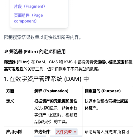
片段（Fragment）
页面组件（Page
component）
限制搜索结果数量以更快找到所需内容。
🔎 筛选器 (Filter) 的定义和应用
筛选器 (Filter)
在 DAM、CMS 和 KMS 中都扮演着
快速缩小信息范围
和
提
高可发现性
的关键工具，但它们侧重于不同类型的数据。
1. 在数字资产管理系统 (DAM) 中
方面
解释 (Explanation)
侧重目的 (Purpose)
定义
根据资产的元数据和属性
快速定位和检索
视觉或媒
来选择和显示一组特定数
体资产
。
字资产（如图片、视频或
品牌标识）的工具。
应用示例
筛选条件：
帮助营销人员找到“所有可
文件类型 =