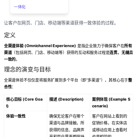
一体化
让客户在网页、门店、移动端等渠道获得一致体验的过程。
定义
全渠道体验 (Omnichannel Experience)
是指企业致力于确保客户在
所有
渠道
（包括网页、门店、移动端等）获得的互动和服务过程是
连贯、无缝且
一致的
。
理念的演变与目标
全渠道体验不仅仅是将服务扩展到多个平台（即“多渠道”），其核心在于
整
合性
：
核心目标 (Core Goa
描述 (Description)
案例体现 (Example S
l)
cenario)
体验一致性
确保无论客户在哪个
客户在网站上看到的
渠道与品牌接触，所
促销价格，在实体店
获得的信息、品牌声
或移动应用上查看时
音和用户界面都保持
也是相同的。