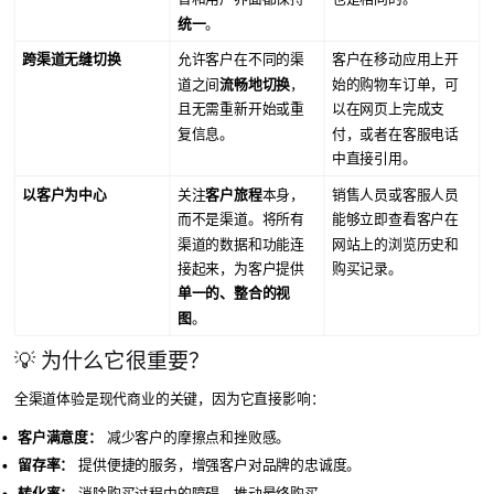
统一
。
跨渠道无缝切换
允许客户在不同的渠
客户在移动应用上开
道之间
流畅地切换
，
始的购物车订单，可
且无需重新开始或重
以在网页上完成支
复信息。
付，或者在客服电话
中直接引用。
以客户为中心
关注
客户旅程
本身，
销售人员或客服人员
而不是渠道。将所有
能够立即查看客户在
渠道的数据和功能连
网站上的浏览历史和
接起来，为客户提供
购买记录。
单一的、整合的视
图
。
💡 为什么它很重要？
全渠道体验是现代商业的关键，因为它直接影响：
客户满意度：
减少客户的摩擦点和挫败感。
留存率：
提供便捷的服务，增强客户对品牌的忠诚度。
转化率：
消除购买过程中的障碍，推动最终购买。