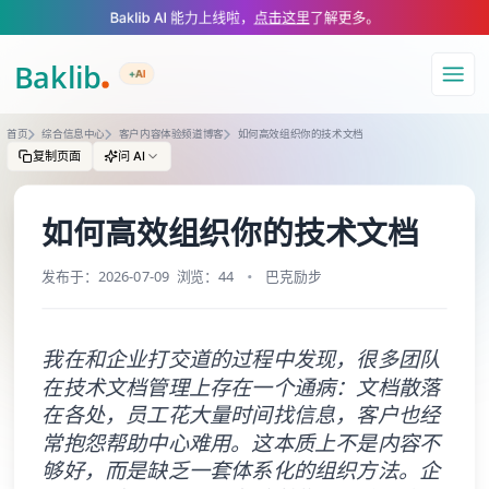
A Markdown version of this page is available at https://www.baklib.com/
Baklib AI 能力上线啦，
点击这里
了解更多。
+AI
导航
首页
综合信息中心
客户内容体验频道博客
如何高效组织你的技术文档
复制页面
问 AI
如何高效组织你的技术文档
发布于：2026-07-09
浏览：44
巴克励步
我在和企业打交道的过程中发现，很多团队
在技术文档管理上存在一个通病：文档散落
在各处，员工花大量时间找信息，客户也经
常抱怨帮助中心难用。这本质上不是内容不
够好，而是缺乏一套体系化的组织方法。企