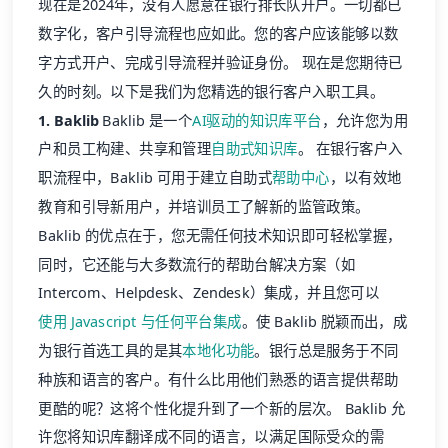
现在是2024年，没有人愿意在银行排长队开户。一切都已
数字化，客户引导流程也应如此。您的客户应该能够以数
字方式开户、完成引导流程并验证身份。 现在是您期待已
久的时刻。以下是我们为您精选的银行客户入职工具。
1. Baklib
Baklib 是一个
AI驱动的知识库平台
，允许您为用
户和员工构建、共享和管理
自助式知识库
。 在银行客户入
职流程中，Baklib 可用于建立自助式
帮助中心
，以有效地
教育和引导新用户，并培训员工了解新的监管政策。
Baklib 的优点在于，您无需任何技术知识即可轻松掌握，
同时，它还能与大多数流行的帮助台解决方案（如
Intercom、Helpdesk、Zendesk）集成，并且您可以
使用 Javascript 与任何平台集成
。使 Baklib 脱颖而出，成
为银行首选工具的是其
本地化功能
。银行总是服务于不同
种族和语言的客户。有什么比用他们熟悉的语言提供帮助
更酷的呢？这将个性化提升到了一个新的层次。 Baklib 允
许您将知识库翻译成不同的语言，以满足国际受众的需