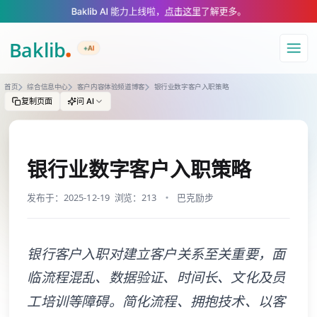
A Markdown version of this page is available at https://www.baklib.com
Baklib AI 能力上线啦，
点击这里
了解更多。
+AI
导航
首页
综合信息中心
客户内容体验频道博客
银行业数字客户入职策略
复制页面
问 AI
银行业数字客户入职策略
发布于：2025-12-19
浏览：213
巴克励步
银行客户入职对建立客户关系至关重要，面
临流程混乱、数据验证、时间长、文化及员
工培训等障碍。简化流程、拥抱技术、以客